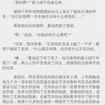
“真的啊？”家入硝子也凑过来。
被两个同学强势围观的dk马上发出了极其不满的声
音：“你们好烦啊！学生做作业有什么奇怪的……”
看着他闷头的模样，夏油杰挑了挑眉。
“喂，”他说，“你真的有什么事吧？”
“没有，我没有事。”五条悟趴在桌上龇了一下牙，腮
帮子都鼓了起来，“什么都没有哦，也没有什么不高兴的。”
“噢……”夏油这下却了然了。他与身旁的家入硝子对
视了一眼，两人心照不宣地坐了回去，很难得的没有再开他
的玩笑。
春假后，野良雪绯直到现在都没来上课。上学期她连
续几个月一直给校方高层递交修改咒术史教科书意见的事情
据说引起了很大的反响，咒术协会方面一直要求校方开除她
的学籍，此举当然受到了五条家的阻挠，更确切的说法，是
受到了五条悟的阻挠。在被咒术协会强制要求停学了两个星
期以后，刚满十六岁的五条悟一脚踹开了咒术协会高层的会