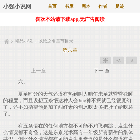
小强小说网
首页
书库
完本
作者
足迹
喜欢本站请下载app,无广告阅读
精品小说
以汝之名章节目录
第六章
+A
-A
上一章
下一 章
六、
夏至时分的天气还没有热到叫人晌午未至就昏昏欲睡
的程度，而且设想五条悟这种人会Jing神不振就已经很魔幻
了，还不如指望他是加了甜红素的刨冰吃太多把肚子给吃坏
了。
有五条悟在的任何地方都不可能不鸡飞狗跳，发生什
么情况都不奇怪，这是东京咒术高专一年级所有新生的集体
共识。但比什么情况都有可能发生更奇怪的是什么都没有发