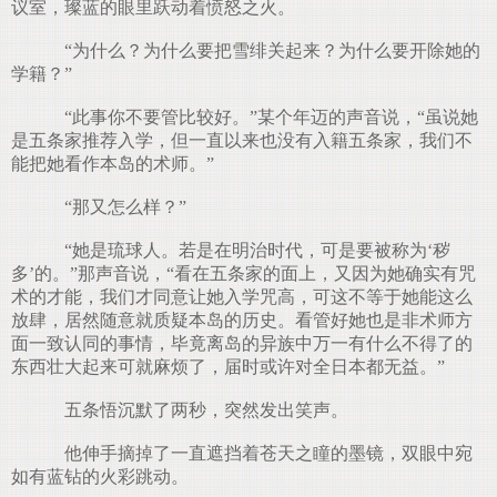
议室，璨蓝的眼里跃动着愤怒之火。
“为什么？为什么要把雪绯关起来？为什么要开除她的
学籍？”
“此事你不要管比较好。”某个年迈的声音说，“虽说她
是五条家推荐入学，但一直以来也没有入籍五条家，我们不
能把她看作本岛的术师。”
“那又怎么样？”
“她是琉球人。若是在明治时代，可是要被称为‘秽
多’的。”那声音说，“看在五条家的面上，又因为她确实有咒
术的才能，我们才同意让她入学咒高，可这不等于她能这么
放肆，居然随意就质疑本岛的历史。看管好她也是非术师方
面一致认同的事情，毕竟离岛的异族中万一有什么不得了的
东西壮大起来可就麻烦了，届时或许对全日本都无益。”
五条悟沉默了两秒，突然发出笑声。
他伸手摘掉了一直遮挡着苍天之瞳的墨镜，双眼中宛
如有蓝钻的火彩跳动。