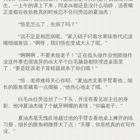
生。一上午的课上下来，同桌dk都还是没什么动静，连夜蛾
正道都在收拾教具的时候忍不住问旁边的夏油杰：
“悟是怎么了，生病了吗？”
“说不定是相思病呢。”家入硝子叼着水果味替代式滤
嘴细烟卷说，“啊呀，我们悟也变成大人了呢。”
“啊啊啊，不要来烦老子！”正在低头做作业他能做作
业这件事也很诡异的dk大半个白毛脑袋都快埋进桌面里
了，“要是耽误老子算错题就杀了你们哦！”
“悟，老师难得关心你耶。”夏油杰支着手臂看他，细
长的眼角里藏着一点揶揄，“他伤心地走了哦。”
白毛dk往旁边抬了一下头，并没有看见班主任的身
影。他冲夏油杰做了个龇牙咧嘴的表情，“你骗老子。”
夏油杰毫无愧疚地越过他的手臂去看他桌上摊开的练
习册，细长的眼角稍微撑大了点：“天哪，你居然真的在写作
业。”