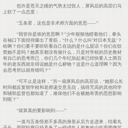
也许是苍天之瞳的气势太过惊人，屏风后的高层们马
上软了一点态度：
“五条君，这也是非术师方面的意思——”
“我管你是谁的意思啊？”少年狠狠地瞪着他们，拳头
在袖口下面捏得爆出了青筋，“什么？什么叫‘对日本无益’？
哈啊？你们要不要听听看自己在说的是什么屁话？你们在软
禁她不是吗？她甚至都没有做什么，只是对学校的历史教材
有自己的思考而已，你们几个年纪加起来已经快要入土两百
年的老东西就非得说她是什么秽物？这是什么道理啊？因为
会思考所以就有错吗？”
“可不止是这样，”另一扇屏风后的高层说，“她那么长
时间都反复朝学校和老师递交意见信，搞得咒高的其他同学
和辅助监督也都知道了，难保他们不会被她有害的思想影响
到呢？”
“就算真的要影响到——”
一道与五条悟差不多高的身形从后方走进来，结着丸
子头、面部轮廓已经具备了一些成年人形象的少年面带微笑