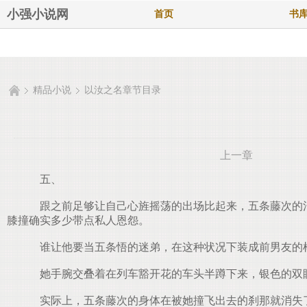
小强小说网
首页
书
精品小说
以汝之名章节目录
上一章
五、
跟之前足够让自己心旌摇荡的出场比起来，五条藤次的消
膝撞确实多少带点私人恩怨。
谁让他要当五条悟的迷弟，在这种状况下装成前男友的
她手腕交叠着在列车豁开花的车头半蹲下来，银色的双
实际上，五条藤次的身体在被她撞飞出去的刹那就消失了