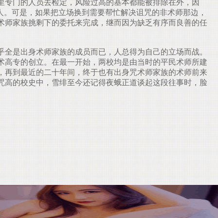
里专门的人员去检定，风险过高的基本都能被排除在外，因
人。可是，如果把立场换到需要帮忙解决诅咒的非术师那边，
术师家族挑剩下的委托来完成，继而因为缺乏有序而良善的任
乎全是出身术师家族的成员而已，人总得为自己的立场而战。
术高专的创立。在最一开始，两校均是由当时的平民术师所建
，再到最近的二十年间，终于也有出身咒术师家族的术师前来
咒高的校史中，雪绯至今还记得夜蛾正道谈起这段往事时，脸