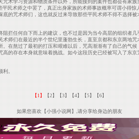
天咒术学习资源和物质条件以外，所能接到的案件也都会有家族
那些平民术师之中罢了，真正出身家族的术师事故概率可谓小得惊
保底的咒术师们，这也就反过来导致那些平民术师不得不选择被
阻拦任何自下而上的建议，也不过是因为当今高层的组织者几
民术师们在最近的半个世纪里蓬勃生长，直至京都和东京两地咒
所。在熬过了最初的打压和艰难以后，咒高渐渐有了自己的气候
咒高的存在本身就意味着挑战。如今这段历史已经被写入了东京
顺利。
【1】
【2】
【3】
【4】
【5】
【6】
如果您喜欢【小强小说网】,请分享给身边的朋友