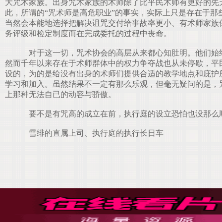
大咒术家族。出身咒术家族的术师除了比平民术师有更好的先
此，所谓的“咒术师是高危职业”的事实，实际上只是存在于
当然会本能地选择把解决诅咒交付给事故率更小、有术师家族
务评级和检定制度而在完成委托的过程中丧命。
对于这一切，咒术协会的高层从来都心知肚明。他们始终
然而千年以来存在于术师群体中的权力争夺战也从未停歇，平
设的，为的是给没有出身的术师们提供合适的教学地点和庇护
学习和加入。虽然结果不一定有那么乐观，但毫无疑问的是，
上那种无法自已的动容与骄傲。
要不是有咒高的成立在前，执行庭的设立恐怕也没那么
雪绯的直属上司、执行庭的执行长日车