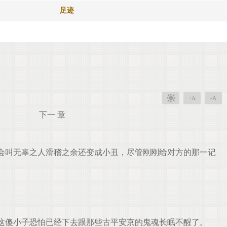
足迹
+A
-A
下一 章
会叫无辜之人滑稽之余还变成小丑，尽管刚刚给对方的那一记
这傻小子恐怕已经下去跟那些古平安京的鬼魂长眠不醒了。