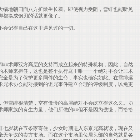
大幅地朝四面八方扩散生长着。即使视力受阻，雪绯也能听见
脚都换成钢刃的话就更像了。
不会记得自己在这里遇见过的一切。
和非术师双方高层的支持而成立起来的特殊机构，因此，自然
的术师来担任，这也是整个执行庭里唯一一个绝对不会让非术
完全是为了保护更多同伴的生命，事实也确实如此。在雪绯远
求咒术协会能对接到的诅咒事件建立合理的评级制度，以免更
，但雪绯很清楚，空有傲慢的高层绝对不会屹立得这么久。协
术师家族的有生力量，他们所做的非但不是因为傲慢，而恰恰
绯七岁就在五条家寄住，少女时期进入东京咒高就读，现在又
毫无争议的卖方市场。而在这个市场里位居头部的自然就是各