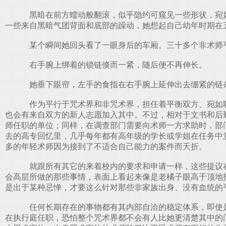
黑暗在前方蠕动般翻滚，似乎隐约可窥见一些形状，宛如
一些来自黑暗气团背面和底部的躁动，她想起自己幼年时期在
某个瞬间她回头看了一眼身后的车厢。三十多个非术师平
右手腕上绑着的锁链倏而一紧，随后便不再伸长。
她垂下眼帘，左手的食指在右手腕上延伸出去绷紧的链
作为平行于咒术界和非咒术界，担任着平衡双方、宛如联
也会有来自双方的新人志愿加入其中。不过，相对于文书和后
师任职的单位；同样，在调查部门需要向术师一方求助时，部
去的高专回忆里，几乎每年都有高年级的学长或学姐在任务中
多的年轻术师因为接到了不适合自己能力的案件而夭折。
就跟所有其它的来着校内的要求和申请一样，这些提议在
会高层所做的那些事情，表面上看起来像是老橘子眼高于顶地
是出于某种忌惮，才要这么针对那些非家族出身、没有血统的
任何长期存在的事物都有其内部自洽的稳定体系，即使是
在执行庭任职，恐怕整个咒术界都不会有人比她更清楚其中的