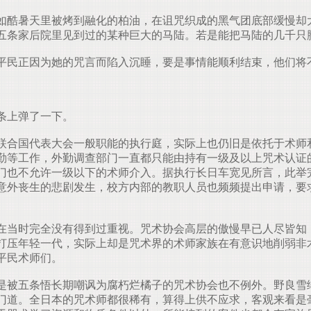
酷暑天里被烤到融化的柏油，在诅咒织成的黑气团底部缓慢却
五条家后院里见到过的某种巨大的马陆。若是能把马陆的几千只
民正因为她的咒言而陷入沉睡，要是事情能顺利结束，他们将
条上弹了一下。
合国代表大会一般职能的执行庭，实际上也仍旧是依托于术师
勤等工作，外勤调查部门一直都只能由持有一级及以上咒术认证
门也不允许一级以下的术师介入。据执行长日车宽见所言，此举
意外丧生的悲剧发生，校方内部的教职人员也频频提出申请，要
当时完全没有得到过重视。咒术协会高层的傲慢早已人尽皆知
打压年轻一代，实际上却是咒术界的术师家族在有意识地削弱非
平民术师们。
被五条悟长期嘲讽为腐朽烂橘子的咒术协会也不例外。野良雪
门道。全日本的咒术师都很稀有，算得上供不应求，客观来看是