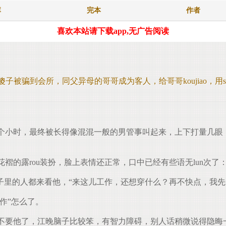
库
完本
作者
喜欢本站请下载app,无广告阅读
傻子被骗到会所，同父异母的哥哥成为客人，给哥哥koujiao，用shi
小时，最终被长得像混混一般的男管事叫起来，上下打量几眼
的露rou装扮，脸上表情还正常，口中已经有些语无lun次了：
子里的人都来看他，“来这儿工作，还想穿什么？再不快点，我先
作”怎么了。
要他了，江晚脑子比较笨，有智力障碍，别人话稍微说得隐晦