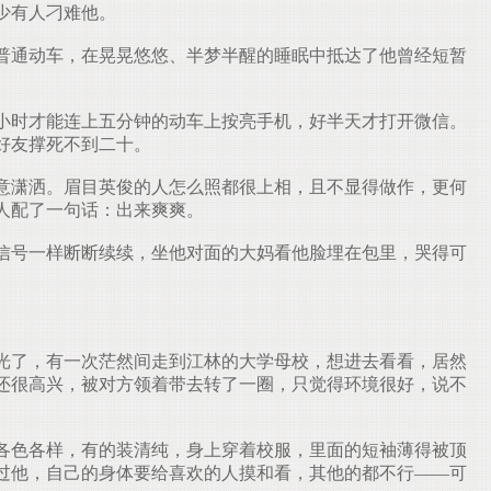
少有人刁难他。
普通动车，在晃晃悠悠、半梦半醒的睡眠中抵达了他曾经短暂
小时才能连上五分钟的动车上按亮手机，好半天才打开微信。
好友撑死不到二十。
意潇洒。眉目英俊的人怎么照都很上相，且不显得做作，更何
人配了一句话：出来爽爽。
信号一样断断续续，坐他对面的大妈看他脸埋在包里，哭得可
光了，有一次茫然间走到江林的大学母校，想进去看看，居然
还很高兴，被对方领着带去转了一圈，只觉得环境很好，说不
各色各样，有的装清纯，身上穿着校服，里面的短袖薄得被顶
过他，自己的身体要给喜欢的人摸和看，其他的都不行——可