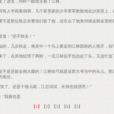
走了进去，同时一眼就见着了江林。
间有人半跪着倒酒，几个富贵家的少爷零零散散地在沙发背上，
不是那位陈总非要他们收了他，还非点了他来伺候这群金贵的
道：“还不快去！”
的，几步快走，将其中一个马上要走到江林面前的人推开，似
了，在原地怔愣了两秒，一见江林似乎也抬起了头，又连忙低
不是还挺会抱大腿的！江林恰巧就是这群大爷当中的头儿。那
的老总。
笑了。还是个雏儿呢，江总试试，长得也很漂亮！”
“我看也是
【1】
【2】
【3】
【4】
【5】