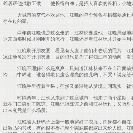
邻居帮他找散工做——他长得白净，是招人喜欢的长相，小地
大城市的空气不欢迎他，江晚的每个预备举措都要通过那
存在过的家。
两年前江晚也是这么走的，江林说要送他，江晚局促地绞
这东西那时候才刚刚开始流行，江晚还是看江林玩才开始学用
江晚刷开朋友圈，看见有人发了他们出去玩的照片，江林
况江晚每次打开朋友圈，目的也只是为了得知江林的动向，看
江晚不理解什么是爽爽，只知道江林从来不在自己面前抽
怜，口中唏嘘：谁舍得欺负这么漂亮的娃儿哟，不哭！说完给
江晚手里捏着苹果，茫然又呆滞地从梦境走回现实，被
时隔两年，江晚又来到了这座城市。他来了两个星期，在
就在门口碰到了陈谅。江晚记得陈谅之前和江林玩过，又听对
出来究竟是什么场所。
江晚被人赶鸭子上架一般地穿好了衣服，浑身都不自在，
出激凸的形状，有的恨不得把整个圆屁股都露出来给人瞧。江