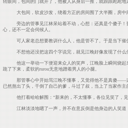
转眼间，包间的门就开了，他被人从身后一推，就踉踉跄跄地
大包间，软皮沙发，绕着方正的房间围了大半圈，房中
旁边的管事见江林呆站着不动，心想：还真是个傻子！要
心，还不一定会伺候人。
可人家老总想要教训什么人，他是管不了。于是当下催促
不想他还没把这四个字说完，就见江晚好像发现了什么似
他这一举动一下便迎来众人的笑声，江晚脸上瞬间烧起来
跪了下来，柔软的rurou无意地蹭着男人的小腿。
那管事心中开始骂江晚不懂事，又觉得他不是真傻——这
已然熬出了头，干倒了自己的爹，斗过了叔，当上了当家作主
他打着哈哈解围：“新来的，不太懂事，各位见笑了，见
江林淡淡地嗯了一声，并不在意反倒是他身边的人笑道：