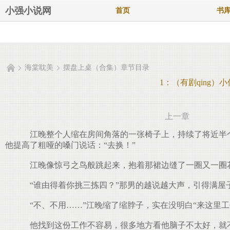
小强小说网
首页
书
海棠耽美
摆盘上桌（合集）章节目录
1：（有剧qing）小
上一章
江晚整个人缩在房间角落的一张椅子上，持续了将近半个
他提高了粗哑的嗓门说话：“去换！”
江晚像惊弓之鸟般跳起来，抱着那裙边缝了一圈又一圈花褶
“谁由得着你挑三拣四？”那男的越说越大声，引得满屋
“不、不用……”江晚缩了缩脖子，实在没明白“来这里工
他找到这份工作不容易，很多地方看他脑子不太好，就不