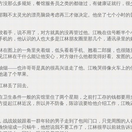
方没那么多规矩，餐馆服务员之类的都做过，有健康证就行，很
颗不太灵光的漂亮脑袋考虑再三才做决定。他坐了七个小时的
着手，说不用了，对方就真的没再管过他。江晚在信号断半个
手机的，他认识的人也大多是江林朋友圈里那几个，通讯录里的
在图上的一角里夹着烟，低头看着手机、翘着二郎腿，也很随
见江林在干什么能让他安心，对方做什么他都觉得好看。发图的
烟——也许哥哥是真的很高兴送走了他。江晚哭得像火车上的
他递了个苹果。
江林丢了回去。
卫生条件一般的宾馆里住了两个星期，之前打工存的钱都要用
方提起江林近况，所以并不防备，陈谅说要给他介绍工作，江晚
战战兢兢跟着一群年轻的男子走到了包间门口，只觉周围的人
晚快缩成一只蜗牛，他想说我不要工作了，江林很早以前就告诉