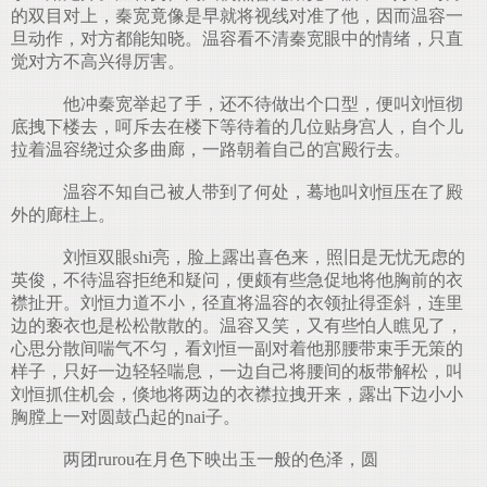
的双目对上，秦宽竟像是早就将视线对准了他，因而温容一
旦动作，对方都能知晓。温容看不清秦宽眼中的情绪，只直
觉对方不高兴得厉害。
他冲秦宽举起了手，还不待做出个口型，便叫刘恒彻
底拽下楼去，呵斥去在楼下等待着的几位贴身宫人，自个儿
拉着温容绕过众多曲廊，一路朝着自己的宫殿行去。
温容不知自己被人带到了何处，蓦地叫刘恒压在了殿
外的廊柱上。
刘恒双眼shi亮，脸上露出喜色来，照旧是无忧无虑的
英俊，不待温容拒绝和疑问，便颇有些急促地将他胸前的衣
襟扯开。刘恒力道不小，径直将温容的衣领扯得歪斜，连里
边的亵衣也是松松散散的。温容又笑，又有些怕人瞧见了，
心思分散间喘气不匀，看刘恒一副对着他那腰带束手无策的
样子，只好一边轻轻喘息，一边自己将腰间的板带解松，叫
刘恒抓住机会，倏地将两边的衣襟拉拽开来，露出下边小小
胸膛上一对圆鼓凸起的nai子。
两团rurou在月色下映出玉一般的色泽，圆