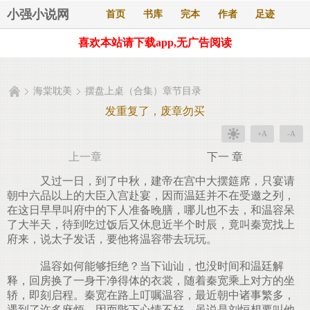
小强小说网
首页
书库
完本
作者
足迹
喜欢本站请下载app,无广告阅读
海棠耽美
摆盘上桌（合集）章节目录
发重复了，废章勿买
+A
-A
上一章
下一 章
又过一日，到了中秋，建帝在宫中大摆筵席，只宴请
朝中六品以上的大臣入宫赴宴，因而温廷并不在受邀之列，
在这日早早叫府中的下人准备晚膳，哪儿也不去，和温容呆
了大半天，待到吃过饭后又休息近半个时辰，竟叫秦宽找上
府来，说太子发话，要他将温容带去玩玩。
温容如何能够拒绝？当下讪讪，也没时间和温廷解
释，回房换了一身干净得体的衣裳，随着秦宽乘上对方的坐
轿，即刻启程。秦宽在路上叮嘱温容，最近朝中诸事繁多，
遇到了许多麻烦，因而陛下心情不好，虽说是刘恒想要叫他