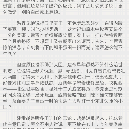
进宫，但到底还是得了建帝的应允，到了之后切莫多说，更
勿做错，别给自己惹上麻烦。
温容见他说得云里雾里，不免慌急又好笑，在轿内踹
了秦宽一脚，叫他少些废话——这才得知原本中秋夜宴是个
十分的美事，建帝也难得展露笑颜，看上去一扫过往将近两
三个月的愁闷，不想宴上又有朝臣出来谏言，带来让全席震
惊的消息，立刻将当下的和乐氛围一扫而光，建帝怎么能不
生气？
但这原也怪不得那大臣。建帝早年虽然不算什么治世
明君，也说得上勤劳忧勉，励Jing图治，可见真曾真心想要壮
大南国，使得天下太和，不想等他年过四十，便出现颓态，
好像对此间之事兴致缺缺，近两年尽想着建修皇陵、攻挞西
林——北边战事凶险，搵涂十二关岌岌将危，赤羌更是时刻
如同虎狼之姿，磨牙吮血，亟待侵略南国，陛下如何能够安
坐，反而要为了自己一时的快活而去攻打一个东北边陲的小
国？
建帝越是听多了这样的言论，越是逆反起来，抑或着
他主意已定，完全不由人辩说，更不放在心上，今年春季南