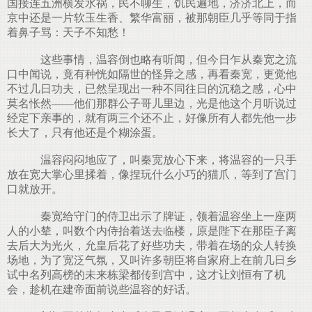
国接连五洲横发水祸，民不聊生，饥民遍地，济济北上，而
京中还是一片软玉生香、繁华富丽，被那朝臣几乎等同于指
着鼻子骂：天子不知愁！
这些事情，温容倒也略有听闻，但今日乍从秦宽之流
口中闻说，竟有种恍如隔世的怪异之感，再看秦宽，更觉他
不过几日功夫，已然呈现出一种不同往日的沉稳之感，心中
莫名怅然——他们那群公子哥儿里边，光是他这个月听说过
经定下亲事的，就有两三个还不止，好像所有人都先他一步
长大了，只有他还是个糊涂蛋。
温容闷闷地应了，叫秦宽放心下来，将温容的一只手
放在宽大掌心里揉着，像捏玩什么小巧的猫爪，等到了宫门
口就放开。
秦宽给守门的侍卫出示了牌证，领着温容坐上一座两
人的小辇，叫数个内侍抬着送去临楼，原是陛下在那臣子离
去后大为光火，允皇后花了好些功夫，带着在场的众人转换
场地，为了宽泛气氛，又叫许多朝臣将自家府上在前几日乡
试中名列高榜的未来栋梁都传到宫中，这才让刘恒有了机
会，趁机在建帝面前说些温容的好话。