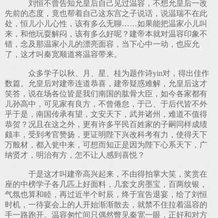
刘恒不曾告知允皇后自己见过温容，不想允皇后一改
先前的态度，竟也帮着自己这东宫之子说话，说温瑞不在此
处，恒儿小儿心性，该有多么无聊……如果能把温家小儿叫
来，和他玩耍解闷，该有多么好呢？建帝本就对温容印象不
错，念及那温家小儿的漂亮面容，当下心中一动，也应允
了，这才叫秦宽顺道将温容带来。
众多学子以秋、月、星、桂为题作诗yin对，得出佳作
数篇。允皇后对建帝连道恭喜，建帝疑惑难解，允皇后这才
笑答，说在场各位皆是我们南国的肱骨大臣，如今各家都有
儿孙高中，可见家有良方，不曾倦怠，于己、于后代皆不外
乎于是，南国传承有望，文安天下，武并诸州，难道不值得
恭贺？况且在这之外，更有许多平民百姓家的子嗣同样成绩
颇丰，受到考官赞扬，更证明陛下兴改科考有力，使得天下
万般材，都入瓮中来，可想而知正是因为陛下心系天下，广
纳贤才，明治有方，怎不让人感到喜悦？
于是这才叫建帝高兴起来，不由得拍掌大笑，奖赏在
座的中榜学子各几匹上好面料，几套文房墨宝，百两纹银，
气氛也算和睦，再过近半个时辰，终于宣告退宴，给了刘恒
时机，一待宴会上的人开始渐渐散去，就禁不住拉着温容的
手一路跑开。温容匆忙间只偶然瞥见秦宽一眼，正好和对方