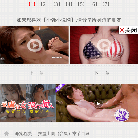
【1】
【2】
【3】
【4】
【5】
【6】
【7】
如果您喜欢【小强小说网】,请分享给身边的朋友
上一章
下一 章
海棠耽美
摆盘上桌（合集）章节目录