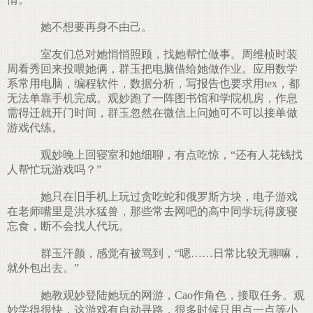
她不想要再身不由己。
室友们总对她悄悄照顾，找她帮忙做事。周维桢时装
周看秀回来投喂她俩，群玉把电脑借给她做作业。应用数学
系常用电脑，编程软件，数据分析，写报告也要求用tex，都
无法单靠手机完成。观妙跑了一阵图书馆和学院机房，作息
需得迁就开门时间，群玉忽然在微信上问她可不可以接单做
游戏代练。
观妙晚上回寝室和她细聊，有点吃惊，“还有人花钱找
人帮忙玩游戏吗？”
她只在旧手机上玩过贪吃蛇和俄罗斯方块，电子游戏
在老师嘴里是洪水猛兽，那些常去网吧的高中同学玩得废寝
忘食，断不会找人代玩。
群玉汗颜，感觉有被骂到，“嗯……日常比较无聊嘛，
就外包出去。”
她教观妙登陆她玩的网游，Cao作角色，接取任务。观
妙学得很快，这游戏有自动寻路，很多时候只用点一点等小