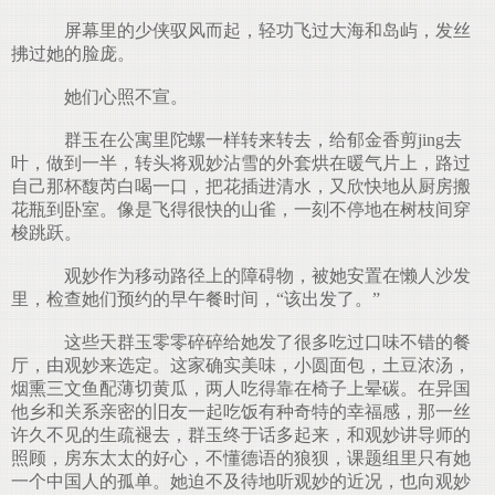
屏幕里的少侠驭风而起，轻功飞过大海和岛屿，发丝
拂过她的脸庞。
她们心照不宣。
群玉在公寓里陀螺一样转来转去，给郁金香剪jing去
叶，做到一半，转头将观妙沾雪的外套烘在暖气片上，路过
自己那杯馥芮白喝一口，把花插进清水，又欣快地从厨房搬
花瓶到卧室。像是飞得很快的山雀，一刻不停地在树枝间穿
梭跳跃。
观妙作为移动路径上的障碍物，被她安置在懒人沙发
里，检查她们预约的早午餐时间，“该出发了。”
这些天群玉零零碎碎给她发了很多吃过口味不错的餐
厅，由观妙来选定。这家确实美味，小圆面包，土豆浓汤，
烟熏三文鱼配薄切黄瓜，两人吃得靠在椅子上晕碳。在异国
他乡和关系亲密的旧友一起吃饭有种奇特的幸福感，那一丝
许久不见的生疏褪去，群玉终于话多起来，和观妙讲导师的
照顾，房东太太的好心，不懂德语的狼狈，课题组里只有她
一个中国人的孤单。她迫不及待地听观妙的近况，也向观妙