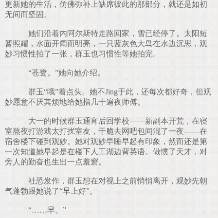
更新她的生活，仿佛弥补上缺席彼此的那部分，就还是如初
无间而坚固。
她们沿着内阿尔斯特走路回家，雪已经停了。太阳短
暂照耀，水面开阔而明亮，一只蓝灰色大鸟在水边沉思，观
妙习惯性拍了一张，群玉也习惯性等她拍完。
“苍鹭。”她向她介绍。
群玉“哦”着点头。她不Jing于此，还每次都好奇，但观
妙愿意不厌其烦地给她指几十遍夜师傅。
大一的时候群玉通宵后回学校——新副本开荒，在寝
室熬夜打游戏太打扰室友，干脆去网吧包间混了一夜——在
宿舍楼下碰到观妙。她对观妙早睡早起有印象，然而还是第
一次知道她早起是在楼下人工湖边背英语。做惯了天才，对
旁人的勤奋也生出一点羞窘。
社恐发作，群玉想在对视上之前悄悄离开，观妙先朝
气蓬勃跟她说了“早上好”。
“……早。”