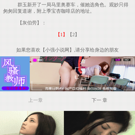
群玉新开了一局马里奥赛车，催她选角色。观妙只得
匆匆回复道谢，附上季宝杏咖啡店的地址。
【灰伯劳】：
【1】
【2】
如果您喜欢【小强小说网】,请分享给身边的朋友
上一章
下一 章