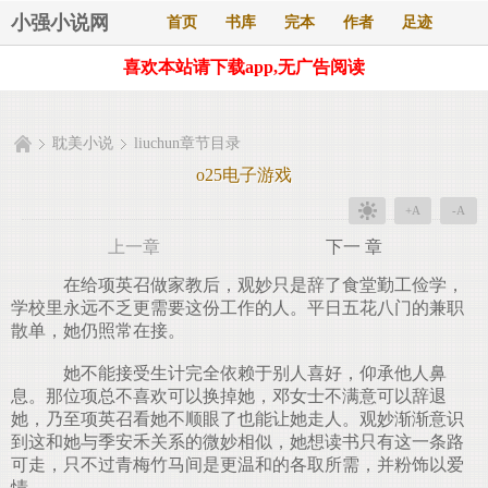
小强小说网
首页
书库
完本
作者
足迹
喜欢本站请下载app,无广告阅读
耽美小说
liuchun章节目录
o25电子游戏
+A
-A
上一章
下一 章
在给项英召做家教后，观妙只是辞了食堂勤工俭学，
学校里永远不乏更需要这份工作的人。平日五花八门的兼职
散单，她仍照常在接。
她不能接受生计完全依赖于别人喜好，仰承他人鼻
息。那位项总不喜欢可以换掉她，邓女士不满意可以辞退
她，乃至项英召看她不顺眼了也能让她走人。观妙渐渐意识
到这和她与季安禾关系的微妙相似，她想读书只有这一条路
可走，只不过青梅竹马间是更温和的各取所需，并粉饰以爱
情。