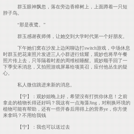
群玉眼神飘忽，落在旁边香樟树上，上面蹲着一只短
脖子鸟。
“那是夜鹭。”
群玉感谢夜师傅，让她交到大学时代第一个好朋友。
下午她们窝在沙发上边闲聊边打switch游戏，中场休息
时群玉把花束照片发进三人小群进行炫耀，观妙也将早午餐
照片传上去，只等隔着时差的周维桢睡醒。观妙顺手回了一
下季安禾消息，又拍照游戏屏幕给项英召，应付他丛生的疑
心。
私人微信跳进来新的消息。
【宁】：观妙姐晚上好，希望没有打扰你休息！之前
拿走的植物长得还好吗？我这有一点海藻Jing，对刚换环境的
植物可能有帮助，还有一些开春后用得上的营养ye，你方便
来拿吗？不用给我钱
【宁】：我也可以送过去