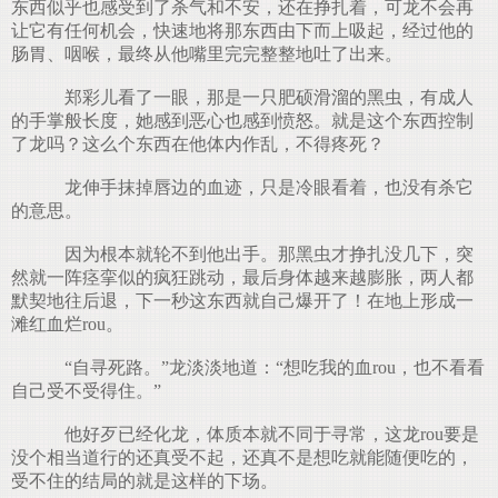
东西似乎也感受到了杀气和不安，还在挣扎着，可龙不会再
让它有任何机会，快速地将那东西由下而上吸起，经过他的
肠胃、咽喉，最终从他嘴里完完整整地吐了出来。
郑彩儿看了一眼，那是一只肥硕滑溜的黑虫，有成人
的手掌般长度，她感到恶心也感到愤怒。就是这个东西控制
了龙吗？这么个东西在他体内作乱，不得疼死？
龙伸手抹掉唇边的血迹，只是冷眼看着，也没有杀它
的意思。
因为根本就轮不到他出手。那黑虫才挣扎没几下，突
然就一阵痉挛似的疯狂跳动，最后身体越来越膨胀，两人都
默契地往后退，下一秒这东西就自己爆开了！在地上形成一
滩红血烂rou。
“自寻死路。”龙淡淡地道：“想吃我的血rou，也不看看
自己受不受得住。”
他好歹已经化龙，体质本就不同于寻常，这龙rou要是
没个相当道行的还真受不起，还真不是想吃就能随便吃的，
受不住的结局的就是这样的下场。