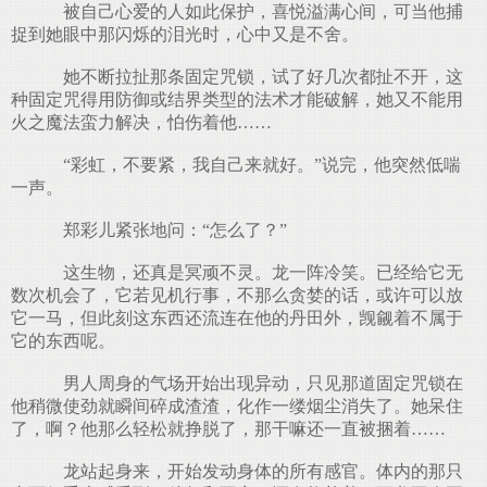
被自己心爱的人如此保护，喜悦溢满心间，可当他捕
捉到她眼中那闪烁的泪光时，心中又是不舍。
她不断拉扯那条固定咒锁，试了好几次都扯不开，这
种固定咒得用防御或结界类型的法术才能破解，她又不能用
火之魔法蛮力解决，怕伤着他……
“彩虹，不要紧，我自己来就好。”说完，他突然低喘
一声。
郑彩儿紧张地问：“怎么了？”
这生物，还真是冥顽不灵。龙一阵冷笑。已经给它无
数次机会了，它若见机行事，不那么贪婪的话，或许可以放
它一马，但此刻这东西还流连在他的丹田外，觊觎着不属于
它的东西呢。
男人周身的气场开始出现异动，只见那道固定咒锁在
他稍微使劲就瞬间碎成渣渣，化作一缕烟尘消失了。她呆住
了，啊？他那么轻松就挣脱了，那干嘛还一直被捆着……
龙站起身来，开始发动身体的所有感官。体内的那只