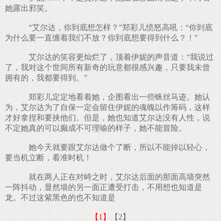
她露出邪笑。
“艾尔达，你到底想怎样？”郑彩儿愤怒高吼：“你到底
为什么要一直缠着我们不放？你到底想要得到什么？！”
艾尔达的笑容更灿烂了，顶着伊妮的声音道：“我说过
了，我对这个世间所有新奇的玩意都很感兴趣，只要我未曾
拥有的，我都要得到。”
郑彩儿定定地看着她，企图看出一些蛛丝马迹。她认
为，艾尔达为了自保一定会留住伊妮的魂魄以作筹码，这样
才好拿捏和要挟他们。但是，她也知道艾尔达没有人性，说
不定她真的可以癫成不可理喻的样子，她不能冒险。
她今天就要跟艾尔达做个了断，所以不能掉以轻心，
要当机立断，看准时机！
就在两人正在对峙之时，艾尔达后面的那面高墙突然
一阵抖动，显然墙的另一面正遭受打击，不用想也知道是
龙。不过这紫黑色的也不知道是
【1】
【2】