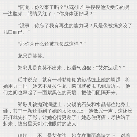
“阿龙，你没事了吗？”郑彩儿伸手摸摸他没受伤的另
一边脸颊，眼睛又红了：“你身体还好吗？”
“没事，你忘了我有再生的能力吗？只是像被蚂蚁咬了
几口而已。”
“那你为什么还被欺负成这样？”
龙只是笑笑。
郑彩儿是真笑不出来，她语气凶狠：“艾尔达呢？”
话才说完，就有一种黏糊糊的触感缠上她的脚踝，将
她用力一扯，她来不及拉住龙，瞬间就被甩飞到后边去，他
们之间也窜起了一面紫黑色的高墙，把他们阻隔开来。
郑彩儿被抛到洞壁上，尖锐的石头和水晶都往她身上
砸，其中一颗还砸到了她的太阳xue上。她低咒一声，这还没
开打就先挂了彩，让她心情更差了！她忍住疼痛，尽快站了
起来，拔出星天剑对准眼前的敌人。
伊妮……不，是艾尔达，她立在那面高墙之下，对着