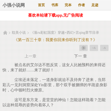
小强小说网
首页
书库
完本
作者
足迹
喜欢本站请下载app,无广告阅读
耽美小说
《落ru彩虹国度》穿越+西幻+言qing章节目录
《第一百三十章：我要你回来你听到了没有？》
+A
-A
上一章
下一 章
被点名的艾尔达不怒反笑，这女人比她预料的来得还
快，来了就好……来了就好！
尘埃还未落定，一道身影就迫不及待奔了进来，当郑
彩儿一见到洞窟深处Yin影里，那个双手被捆绑的半跪姿身影
时，心中顿时烈火燎原。
这可是东方龙，是堂堂的神仙！怎能这样跪着？怎能
以这种屈辱的姿势向着坏人？