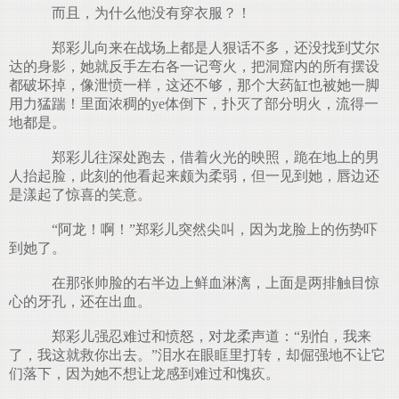
而且，为什么他没有穿衣服？！
郑彩儿向来在战场上都是人狠话不多，还没找到艾尔
达的身影，她就反手左右各一记弯火，把洞窟内的所有摆设
都破坏掉，像泄愤一样，这还不够，那个大药缸也被她一脚
用力猛踹！里面浓稠的ye体倒下，扑灭了部分明火，流得一
地都是。
郑彩儿往深处跑去，借着火光的映照，跪在地上的男
人抬起脸，此刻的他看起来颇为柔弱，但一见到她，唇边还
是漾起了惊喜的笑意。
“阿龙！啊！”郑彩儿突然尖叫，因为龙脸上的伤势吓
到她了。
在那张帅脸的右半边上鲜血淋漓，上面是两排触目惊
心的牙孔，还在出血。
郑彩儿强忍难过和愤怒，对龙柔声道：“别怕，我来
了，我这就救你出去。”泪水在眼眶里打转，却倔强地不让它
们落下，因为她不想让龙感到难过和愧疚。