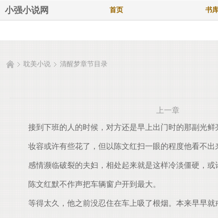
小强小说网
首页
书
耽美小说
清醒梦章节目录
上一章
接到下班的人的时候，对方还是早上出门时的那副光鲜
妆容或许有些花了，但以陈文红扫一眼的程度他看不出
感情濒临破裂的夫妇，相处起来就是这样冷淡僵硬，或
陈文红默不作声把车辆窗户开到最大。
等得太久，他之前没忍住在车上吸了根烟。本来早早就戒