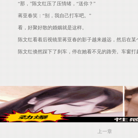
“那，”陈文红压了压情绪，“送你？”
蒋亚春笑：“别，我自己打车吧。”
看，好聚好散的婚姻就是这样。
陈文红看着后视镜里蒋亚春的影子越来越远，然后在某
陈文红倏然踩下了刹车，停在她看不见的路旁。车窗打
上一章