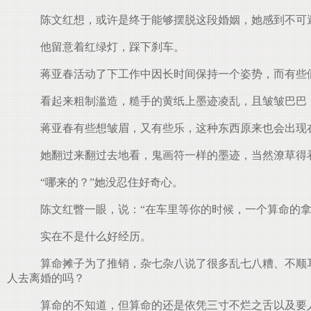
陈文红想，或许是终于能够摆脱这段婚姻，她感到不可
他留意着红绿灯，踩下刹车。
蒋亚春活动了下工作中因长时间保持一个姿势，而有些
看起来粗制滥造，糙手的黄纸上墨迹凌乱，且皱皱巴巴，
蒋亚春有些想皱眉，又有些乐，这种东西原来也会出现
她翻过来翻过去地看，鬼画符一样的墨迹，当然潦草得
“哪来的？”她没忍住好奇心。
陈文红瞥一眼，说：“在车里等你的时候，一个算命的拿
实在不是什么好经历。
算命摊子为了推销，杂七杂八说了很多乱七八糟、不顺耳
人去离婚的吗？
算命的不知道，但算命的还是依凭三寸不烂之舌以及要