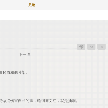
足迹
+A
-A
下一 章
皱起眉和他吵架。
易做点伤害自己的事，轮到陈文红，就是抽烟。