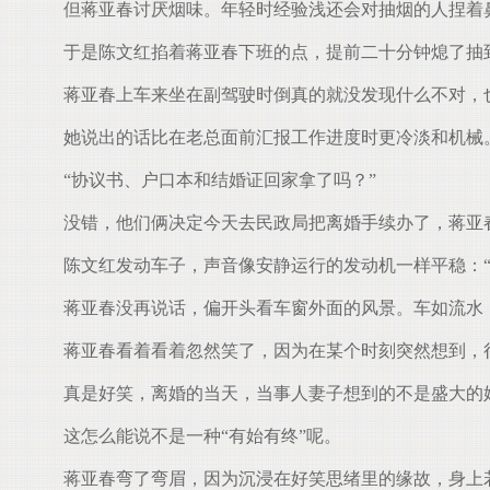
但蒋亚春讨厌烟味。年轻时经验浅还会对抽烟的人捏着鼻
于是陈文红掐着蒋亚春下班的点，提前二十分钟熄了抽
蒋亚春上车来坐在副驾驶时倒真的就没发现什么不对，也
她说出的话比在老总面前汇报工作进度时更冷淡和机械
“协议书、户口本和结婚证回家拿了吗？”
没错，他们俩决定今天去民政局把离婚手续办了，蒋亚
陈文红发动车子，声音像安静运行的发动机一样平稳：“
蒋亚春没再说话，偏开头看车窗外面的风景。车如流水
蒋亚春看着看着忽然笑了，因为在某个时刻突然想到，
真是好笑，离婚的当天，当事人妻子想到的不是盛大的婚
这怎么能说不是一种“有始有终”呢。
蒋亚春弯了弯眉，因为沉浸在好笑思绪里的缘故，身上