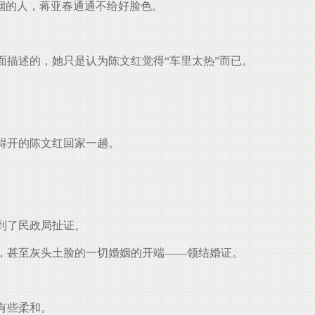
烟的人，蒋亚春通通不给好脸色。
描述的，她只是认为陈文红觉得“车里太热”而已。
得开的陈文红回家一趟。
到了民政局扯证。
，甚至灰头土脸的一切婚姻的开端——领结婚证。
有些柔和。