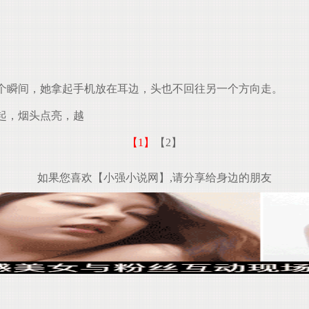
个瞬间，她拿起手机放在耳边，头也不回往另一个方向走。
起，烟头点亮，越
【1】
【2】
如果您喜欢【小强小说网】,请分享给身边的朋友