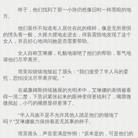
终于，他们找到了那一小块仍然像旧时一样黑暗的地
方。
他们装作不知道有人居住在此的模样，像是无所畏惧
的愣头青一般，大摇大摆地走进去，佯装震惊地发现了这个
女人，并且好心地询问她是否需要帮助。
女人自称艾琳娜，礼貌地谢绝了他们的帮助，客气地
请他们尽早离开。
塔芙却烦恼地皱起了眉头：“我们接受了半人马的委
托，恐怕没法尽早离开呢。”
在威廉姆斯持续施展的光明术中，艾琳娜的表情被看
得一清二楚，下意识紧张起来的眼神变得更锐利了，嘴唇微
微抿起，小巧的嘴唇显得更薄了。
“半人马族不是不允许其他人踏足他们的领地了
吗？”艾琳娜极力保持着若无其事的样子。
塔芙摇头，声音里满是怜悯：“原本是的，可是他们的