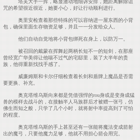
塔芙大手一挥，略显激动地细诉安排，她距离解除诅
咒的希望很近很近，她要小心，好让行动顺利进行。
奥里安检查着那些特殊的可以容纳进一屋东西的小背
包，确保里面生存物资足够，并且一一分发给众人。
他们自动自觉地将小背包绑死在身上，以防万一。
被召回的戴蒙在挥舞起两柄长短不一的短剑，在那座
曾经宽广华美得让他喘不过气的宅邸里，装了大半年的贵
族，他得重新找找手感了。
威廉姆斯和卡尔仔细检查着长剑和盾牌上魔晶是否需
要更换、补充。
奥克塔维乌斯向来都是凭借强悍的rou身或是变身成猛
兽的模样去战斗的，在接触半人马族群后才被赠一张弓，仿
佛生而知之般，只学了几个小时，就将射中率提高到了可怕
的程度。
奥克塔维乌斯的手上甚至还有一张能将魔法变成箭射
出的魔弓，只要他魔力足够，他就不用担心箭会用完。