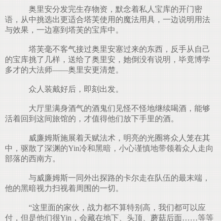
奥里安分发完生存物资，默念着私人宝库的开门密
语，从中挑选出更适合塔芙使用的魔法用具，一边说明用法
与效果，一边塞到塔芙的宝库中。
塔芙毫不客气接过奥里安塞过来的东西，反手从自己
的宝库挑了几样，送给了奥里安，她倒没有说明，毕竟博学
多才的大法师——奥里安更清楚。
众人装戴好后，即刻出发。
大厅里满身酒气的酒鬼们见怪不怪地继续喝酒，能够
活着回到这间旅馆的，才值得他们放下手里的酒。
威廉姆斯施展着天赋法术，明亮的光圈将众人笼在其
中，驱散了深渊的Yin冷和黑暗，小心谨慎地带领着众人走向
部落的西南方。
与威廉姆斯一同外出探路的卡尔走在队伍的最末端，
他的黑暗视力扫视着周围的一切。
“这里面的家伙，战力都不算特别高，我们都可以应
付，但是他们很Yin，会藏在地下、头顶、蘑菇后面……等等