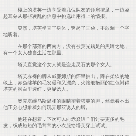
楼上的塔芙一边享受着几位队友的锤肩按足，一边竖
起耳朵从那些凌乱的信息中挑选出用得上的情报。
突然，塔芙坐直了身体，竖起了耳朵，不敢漏一个字
地听着。
在那个部落的西南方，没有被荧光踏足的黑暗之地，
有一个女人独自生活在那里。
塔芙直觉这个女人就是盗走灵石的那个女人。
塔芙赤裸的脚从威廉姆斯的怀里抽出，踩在柔软的地
毯上，赤焱绵羊的毛发暖和又漂亮，火焰般艳丽的红色衬得
塔芙的脚白里透红，更显诱人。
奥克塔维乌斯温和的眼睛望着塔芙的脚，丝毫看不出
他正分心想象着如何玩弄那双诱人的脚。
他还在想着，下次可以向赤焱绵羊们讨要更多的毛
发，织成短短的毛茸茸的小衣服给塔芙穿上试试。