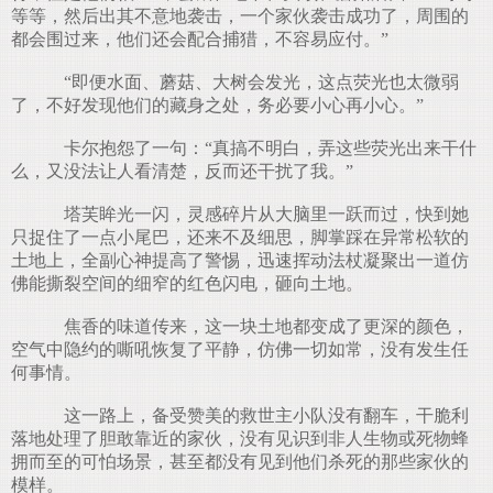
等等，然后出其不意地袭击，一个家伙袭击成功了，周围的
都会围过来，他们还会配合捕猎，不容易应付。”
“即便水面、蘑菇、大树会发光，这点荧光也太微弱
了，不好发现他们的藏身之处，务必要小心再小心。”
卡尔抱怨了一句：“真搞不明白，弄这些荧光出来干什
么，又没法让人看清楚，反而还干扰了我。”
塔芙眸光一闪，灵感碎片从大脑里一跃而过，快到她
只捉住了一点小尾巴，还来不及细思，脚掌踩在异常松软的
土地上，全副心神提高了警惕，迅速挥动法杖凝聚出一道仿
佛能撕裂空间的细窄的红色闪电，砸向土地。
焦香的味道传来，这一块土地都变成了更深的颜色，
空气中隐约的嘶吼恢复了平静，仿佛一切如常，没有发生任
何事情。
这一路上，备受赞美的救世主小队没有翻车，干脆利
落地处理了胆敢靠近的家伙，没有见识到非人生物或死物蜂
拥而至的可怕场景，甚至都没有见到他们杀死的那些家伙的
模样。