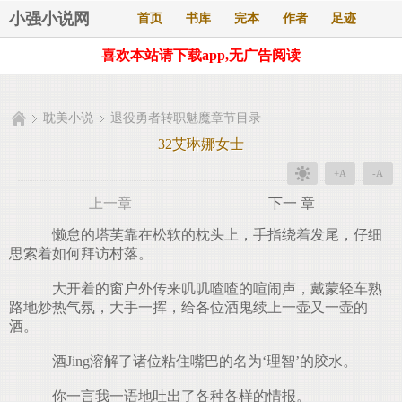
小强小说网
首页
书库
完本
作者
足迹
喜欢本站请下载app,无广告阅读
耽美小说
退役勇者转职魅魔章节目录
32艾琳娜女士
+A
-A
上一章
下一 章
懒怠的塔芙靠在松软的枕头上，手指绕着发尾，仔细
思索着如何拜访村落。
大开着的窗户外传来叽叽喳喳的喧闹声，戴蒙轻车熟
路地炒热气氛，大手一挥，给各位酒鬼续上一壶又一壶的
酒。
酒Jing溶解了诸位粘住嘴巴的名为‘理智’的胶水。
你一言我一语地吐出了各种各样的情报。