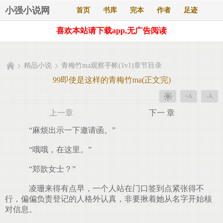
小强小说网
首页
书库
完本
作者
足迹
喜欢本站请下载app,无广告阅读
精品小说
青梅竹ma观察手帐(1v1)章节目录
99即使是这样的青梅竹ma(正文完)
+A
-A
上一章
下一 章
“麻烦出示一下邀请函。”
“哦哦，在这里。”
“郑歆女士？”
凌珊来得有点早，一个人站在门口签到点紧张得不
行，偏偏负责登记的人格外认真，非要揪着她从名字开始核
对信息。