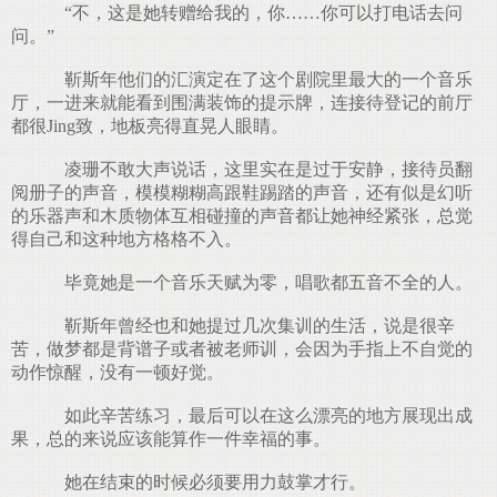
“不，这是她转赠给我的，你……你可以打电话去问
问。”
靳斯年他们的汇演定在了这个剧院里最大的一个音乐
厅，一进来就能看到围满装饰的提示牌，连接待登记的前厅
都很Jing致，地板亮得直晃人眼睛。
凌珊不敢大声说话，这里实在是过于安静，接待员翻
阅册子的声音，模模糊糊高跟鞋踢踏的声音，还有似是幻听
的乐器声和木质物体互相碰撞的声音都让她神经紧张，总觉
得自己和这种地方格格不入。
毕竟她是一个音乐天赋为零，唱歌都五音不全的人。
靳斯年曾经也和她提过几次集训的生活，说是很辛
苦，做梦都是背谱子或者被老师训，会因为手指上不自觉的
动作惊醒，没有一顿好觉。
如此辛苦练习，最后可以在这么漂亮的地方展现出成
果，总的来说应该能算作一件幸福的事。
她在结束的时候必须要用力鼓掌才行。