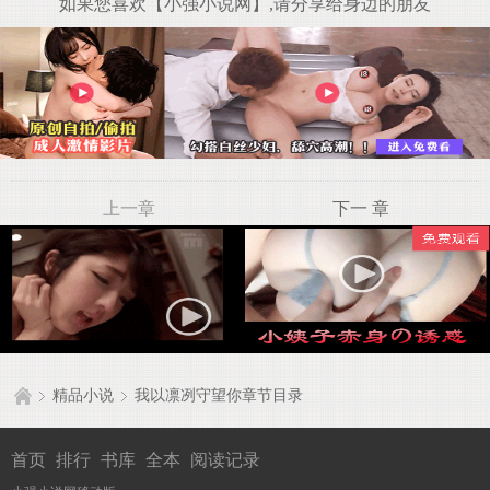
如果您喜欢【小强小说网】,请分享给身边的朋友
上一章
下一 章
精品小说
我以凛冽守望你章节目录
首页
排行
书库
全本
阅读记录