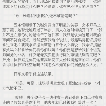
击非术师的案件，而且现场还检查到了夏油的残秽——你难
道就不想解释点什么吗？还是说，你有见不得人的理由？”
“欸，难道我刚刚说的还不够清楚吗？”
五条悟绷带下的嘴角露出了明显的笑容，女术师马上
颤了颤，她警觉地后退了半步。男人在这时继续开口了：“我
并不是在跟你讨论是谁干了这件事，我只是认为这场对我的
审问不符合规矩。既然想要我给个说法，最起码得把证据都
拿过来吧？要我拿证据自证清白算什么？再说，我拿证据能
有效吗？我拿给你们看你们认吗？你们要是想给我扣个诅咒
师同党的罪名，好歹老老实实把执行庭的审理法则看完吧？
拜托，执行庭是你们这些高层花了大价钱搞起来的耶，你们
舍得让执行官吃空饷吗？我怎么不知道你们居然这么大方。”
日车支着手臂连连咳嗽。
“可是、可是，现场明明就发现了夏油杰的残秽！”对
方气愤不已。
“哎喂，哪个傻子会一边作案一边到处留下自己作案痕
迹的？假如真是杰干的，他去年就已经被我打爆过一次了