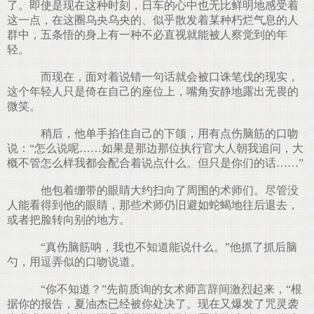
了。即使是现在这种时刻，日车的心中也无比鲜明地感受着
这一点，在这圈乌央乌央的、似乎散发着某种朽烂气息的人
群中，五条悟的身上有一种不必直视就能被人察觉到的年
轻。
而现在，面对着说错一句话就会被口诛笔伐的现实，
这个年轻人只是倚在自己的座位上，嘴角安静地露出无畏的
微笑。
稍后，他单手掐住自己的下颌，用有点伤脑筋的口吻
说：“怎么说呢……如果是那边那位执行官大人朝我追问，大
概不管怎么样我都会配合着说点什么。但只是你们的话……”
他包着绷带的眼睛大约扫向了周围的术师们。尽管没
人能看得到他的眼睛，那些术师仍旧避如蛇蝎地往后退去，
或者把脸转向别的地方。
“真伤脑筋呐，我也不知道能说什么。”他抓了抓后脑
勺，用逗弄似的口吻说道。
“你不知道？”先前质询的女术师言辞间激烈起来，“根
据你的报告，夏油杰已经被你处决了。现在又爆发了咒灵袭