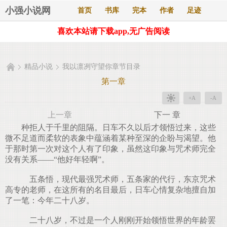
小强小说网
首页
书库
完本
作者
足迹
喜欢本站请下载app,无广告阅读
精品小说
我以凛冽守望你章节目录
第一章
+A
-A
上一章
下一 章
种拒人于千里的阻隔。日车不久以后才领悟过来，这些
微不足道而柔软的表象中蕴涵着某种至深的企盼与渴望。他
于那时第一次对这个人有了印象，虽然这印象与咒术师完全
没有关系——“他好年轻啊”。
五条悟，现代最强咒术师，五条家的代行，东京咒术
高专的老师，在这所有的名目最后，日车心情复杂地擅自加
了一笔：今年二十八岁。
二十八岁，不过是一个人刚刚开始领悟世界的年龄罢