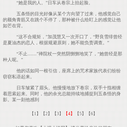
“她是我的人。”日车从卷宗上抬起脸。
五条悟的目光好像从某个方向望了过来，他感觉自己
的额角青筋又在跳个不停了，那种被什么给盯上的感觉让他
如芒在背。
“这不合规矩，”加茂慧又一次开口了，“野良雪绯曾经
是夏油杰的恋人，根据规避原则，她不能负责调查。”
“不止……”禅院杖一突然阴恻恻地笑了，“她曾经是那
种人呢。”
他的话如同一根引信，座席上的咒术家族代表们纷纷
窃窃私语起来。
日车皱紧了眉头。他慢慢地放下卷宗，双手十指相缠
着思索起来。同时，他的余光总能持续地捕捉到五条悟的身
影。某一刻他感到
【1】
【2】
【3】
【4】
【5】
【6】