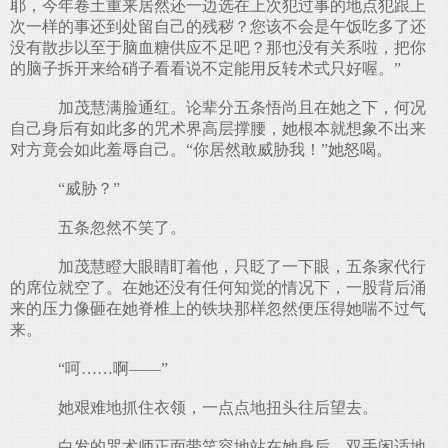
耶，今年卷土重来居然还一边选在上次犯过事的地点犯跟上
次一样的事还到处留自己的残秽？您该不会是午饭吃多了还
没有散步以至于脑血糖供应不足吧？那也没有关系啦，把你
的脑子拆开来给硝子看看说不定能用反转术式只好喔。”
加茂慧满脸通红。论辈分五条悟尚且在她之下，何况
自己身后有如此多的咒术界高层撑腰，她根本就想象不出来
对方竟会如此羞辱自己。“你居然敢威胁我！”她怒喝。
“威胁？”
五条忽然不笑了。
加茂慧瞪大眼睛盯着他，只眨了一下眼，五条家代行
的席位就空了。在她还没有任何知觉的情况下，一股背后涌
来的压力像砸在她脊椎上的铁块那样忽然便压得她喘不过气
来。
“呵……啊——”
她艰难地抓住衣领，一点点地扭头往后望去。
白发的咒术师正面带笑容地站在她身后，双手闲适地