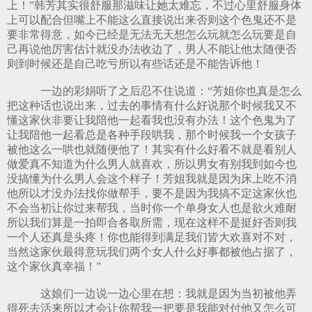
上！”韩芳其实很舒服那滋味让她太难忘，不过心里舒服身体
上可以配合但嘴上不能这么直接说出来否则这个色鬼还不是
要非常得意，如今已经是无法无天想怎么玩就怎么玩要是自
己再说他厉害估计就没办法收边了，男人不能让他太随便否
则到时候还是自己吃亏所以有些话还是不能告诉他！
一边的彩娟听了之后忍不住说道：“芳姐你也真是怎么
把这种话也说出来，过去的事情有什么好说那个时候我又不
懂这家伙非要让我陪他一起看我也没有办法！这个色鬼为了
让我陪他一起看总是各种手段哄我，那个时候我一个女孩子
被他这么一哄也就随便他了！其实有什么好看不就是看别人
做爱真不知道为什么男人就喜欢，所以男女有别我到如今也
没搞懂为什么男人会这个样子！芳姐我就是因为床上吃不消
他所以才没办法找你做帮手，要不是因为我搞不定这家伙也
不会当初让你过来帮我，当时你一个单身女人也是欲火难耐
所以我们算是一拍即合各取所需，现在这样不是挺好否则我
一个人还真是头疼！你也能得到满足我们皆大欢喜对不对，
当然这家伙最得意玩我们两个女人什么好事都被他占据了，
这个家伙真幸福！”
这娘们一边说一边心里在想：我就是因为当初被他弄
得死去活来所以才会让你帮我一把要是我能对付他又怎么可