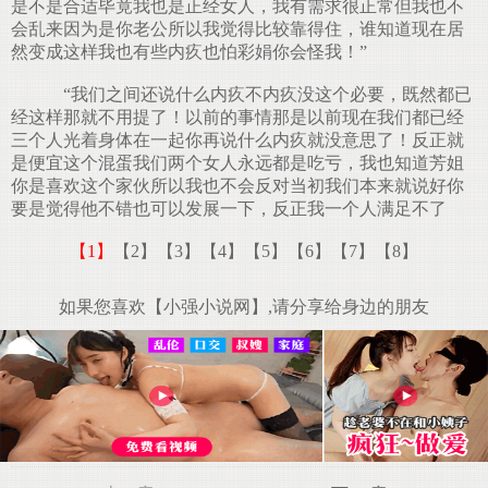
是不是合适毕竟我也是正经女人，我有需求很正常但我也不
会乱来因为是你老公所以我觉得比较靠得住，谁知道现在居
然变成这样我也有些内疚也怕彩娟你会怪我！”
“我们之间还说什么内疚不内疚没这个必要，既然都已
经这样那就不用提了！以前的事情那是以前现在我们都已经
三个人光着身体在一起你再说什么内疚就没意思了！反正就
是便宜这个混蛋我们两个女人永远都是吃亏，我也知道芳姐
你是喜欢这个家伙所以我也不会反对当初我们本来就说好你
要是觉得他不错也可以发展一下，反正我一个人满足不了
【1】
【2】
【3】
【4】
【5】
【6】
【7】
【8】
如果您喜欢【小强小说网】,请分享给身边的朋友