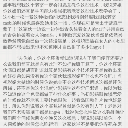
点事我想我这个老婆一定会很愿意教你这些技术，我说芳姐
你这娘们还真是学习能力很强把我老婆这些技术都学会了，
这小bi一松一紧这种收缩的状态让我特别舒服我跟我老婆
caobi的时候也最喜欢她用这一招，你现在可是青出于蓝胜于
蓝了！”这家伙一边说一边伸出舌头舔着女人的nai子并用自己
的舌尖挑拨着女人的nai头，刚刚做完爱这家伙当然是依然兴
致盎然感觉自己做一次还没满足，这根鸡巴插在女人的小bi里
面都不想抽出来也不知道刚才自己射了多少Jingye！
“去你的，你这个坏蛋就知道胡说占了我们便宜还要这
么说我们简直就是岂有此理不如把你吸干算了，你这个坏家
伙满口都是胡言乱语就算是彩娟有这个技术还不是你教出来
的好徒弟如果没有你这个家伙我想彩娟可什么也不会吧！当
初彩娟大姑娘的时候你说她会不会这些技术所以这都是拜你
所赐，还不是你这个混蛋让彩娟学这些歪门邪道，你以为我
不知道你这个色鬼都做了些什么好事，当初彩娟跟你谈恋爱
的时候你就不老实非要让她跟你一起看岛国动作片你也好意
思，所以你别说我这个罪魁祸首就是你没有别人了！老是对
我们不老实满脑子都是Jing虫，我说你怎么性欲这么强昨晚让
我们两个伺候你两次今晚又这么猴急，我说彩娟以前你一个
人伺候他的时候怎么吃得消，这家伙岂不是要把你弄死在床