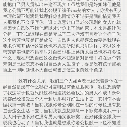
能把自己男人贡献出来这不现实！虽然我们是好姐妹但他是
我老公我不可能让我老公脱了裤子cao别的女人，你没有男人
生理欲望不能满足我理解你也同情你不过要是我能搞定我男
人那我也不会便宜你，谁会愿意让自己老公玩别的女人也就
是因为自己吃不找他所以才让你上了他的床，本来是想让你
分担一下谁知道现在倒是变成了三人游戏而且看这个样子你
这个韩芳也算是正是成员，自己男人也挺喜欢你要是我现在
要求你离开估计这家伙也不愿意所以也只能这样，不过这个
韩芳确实也挺不错平时对自己也很上路所以自己也不好多说
什么，现在想想自己这么做也不知道是对是错！好在这个韩
芳倒是已经表态不会很自己男人生孩子，要是没有孩子那她
插上一脚问题也不大自己就当是便宜眼前这个色鬼！
“这有什么关系，我们三个人如今都已经光着身体在一
起自然是没有什么秘密可言哪里需要遮遮掩掩，我也想清楚
了我这辈子也就只能这样难道我还会找别的男人不成！既然
我都已经接受三个人一起玩那就好好生活下去，彩娟你不会
怪我插一脚吧！当初我跟你老公刚刚在一起的时候也没有想
过会这么生活下去，当初我就是想排除一下寂寞毕竟我一个
女人日子也不好过没有男人确实很寂寞，正好你这么跟我一
说我也心动了！当初我也就是想跟你老公接触一下也不知道