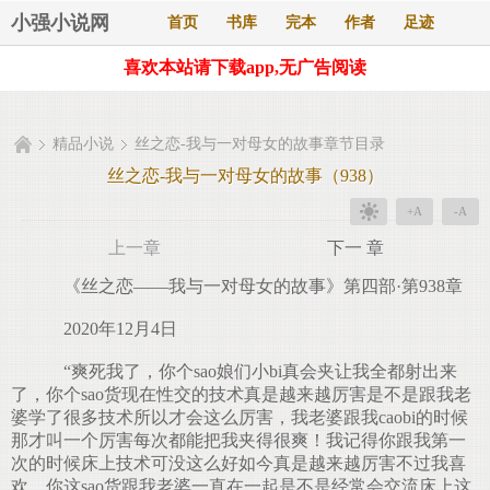
小强小说网
首页
书库
完本
作者
足迹
喜欢本站请下载app,无广告阅读
精品小说
丝之恋-我与一对母女的故事章节目录
丝之恋-我与一对母女的故事（938）
+A
-A
上一章
下一 章
《丝之恋——我与一对母女的故事》第四部·第938章
2020年12月4日
“爽死我了，你个sao娘们小bi真会夹让我全都射出来
了，你个sao货现在性交的技术真是越来越厉害是不是跟我老
婆学了很多技术所以才会这么厉害，我老婆跟我caobi的时候
那才叫一个厉害每次都能把我夹得很爽！我记得你跟我第一
次的时候床上技术可没这么好如今真是越来越厉害不过我喜
欢，你这sao货跟我老婆一直在一起是不是经常会交流床上这