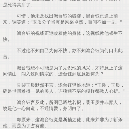
是死得其所了。
可惜，他未及找出澹台钰的破绽，澹台钰已逼上前
来，调笑道：“玉质公子当真是风采卓然，百闻不如一见。”
澹台钰的视线正巡睃着他的身体，这视线教他顿生不
快。
不过他不知自己为何不快，亦不知澹台钰为何口出此
言。
澹台钰绝不可能是为了见识他的风采，才特意上了这
问情山，闯入这问情宗的，澹台钰到底意欲何为？
见裴玉质默然不言，澹台钰轻佻地道：“玉质，玉质，
确是世间难得一见的美人，连狼狈不堪的模样都教人心折。”
澹台钰言及此，所图已昭然若揭，裴玉质并非蠢人，
饶是他一心向道，不通情爱，亦明白了。
却原来，这澹台钰竟是断袖之徒，此来并非为了斩杀
他，而是为了占有他。