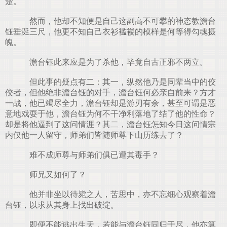
楚。
然而，他却不知便是自己这副高不可攀的神态教澹台
钰垂涎三尺，他更不知自己衣衫褴褛的模样是何等得勾魂摄
魄。
澹台钰此来应是为了杀他，毕竟自古正邪不两立。
但此事的疑点有二：其一，纵然他乃是同辈当中的佼
佼者，但他绝非澹台钰的对手，澹台钰何必亲自前来？方才
一战，他已竭尽全力，澹台钰却是游刃有余，甚至可谓是恶
意地戏耍于他，澹台钰为何不干净利落地了结了他的性命？
却是将他逼到了这问情涯？其二，澹台钰怎知今日这问情宗
内仅他一人留守，师弟们皆随师尊下山历练去了？
难不成师尊与师弟们俱已遭其毒手？
师兄又如何了？
他并非坐以待毙之人，苦思中，亦不忘细心观察着澹
台钰，以求从其身上找出破绽。
即便不能逃出生天，若能与澹台钰同归于尽，他亦算