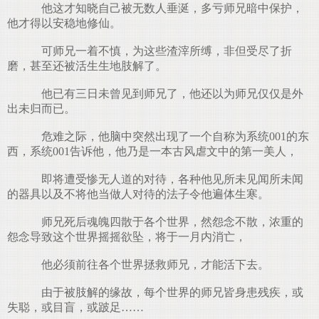
他这才知晓自己被无数人垂涎，多亏师兄暗中保护，
他才得以安稳地修仙。
可师兄一着不慎，为这些渣滓所缚，非但受尽了折
磨，甚至还被活生生地肢解了。
他已有三日未曾见到师兄了，他还以为师兄仅仅是外
出未归而已。
危难之际，他脑中突然出现了一个自称为系统001的东
西，系统001告诉他，他乃是一本古风虐文中的第一美人，
即将遭受惨无人道的对待，各种他见所未见闻所未闻
的器具以及不将他当做人对待的法子令他遍体生寒。
师兄死后魂魄四散于各个世界，然怨念不散，浓重的
怨念导致这个世界摇摇欲坠，将于一月内消亡，
他必须前往各个世界拯救师兄，才能活下去。
由于被肢解的缘故，每个世界的师兄皆身患残疾，或
失聪，或目盲，或跛足……