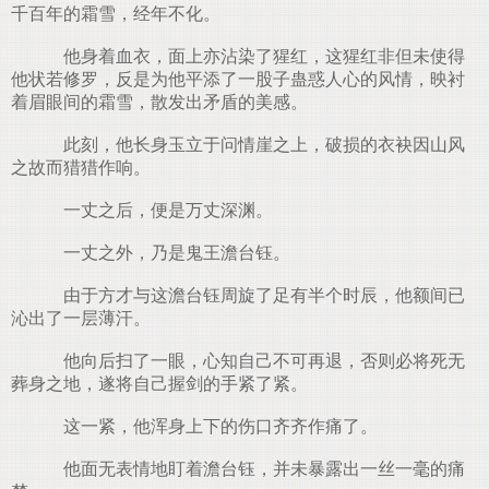
千百年的霜雪，经年不化。
他身着血衣，面上亦沾染了猩红，这猩红非但未使得
他状若修罗，反是为他平添了一股子蛊惑人心的风情，映衬
着眉眼间的霜雪，散发出矛盾的美感。
此刻，他长身玉立于问情崖之上，破损的衣袂因山风
之故而猎猎作响。
一丈之后，便是万丈深渊。
一丈之外，乃是鬼王澹台钰。
由于方才与这澹台钰周旋了足有半个时辰，他额间已
沁出了一层薄汗。
他向后扫了一眼，心知自己不可再退，否则必将死无
葬身之地，遂将自己握剑的手紧了紧。
这一紧，他浑身上下的伤口齐齐作痛了。
他面无表情地盯着澹台钰，并未暴露出一丝一毫的痛