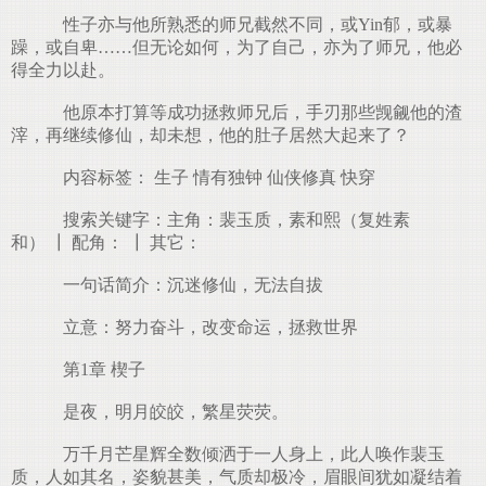
性子亦与他所熟悉的师兄截然不同，或Yin郁，或暴
躁，或自卑……但无论如何，为了自己，亦为了师兄，他必
得全力以赴。
他原本打算等成功拯救师兄后，手刃那些觊觎他的渣
滓，再继续修仙，却未想，他的肚子居然大起来了？
内容标签： 生子 情有独钟 仙侠修真 快穿
搜索关键字：主角：裴玉质，素和熙（复姓素
和） ┃ 配角： ┃ 其它：
一句话简介：沉迷修仙，无法自拔
立意：努力奋斗，改变命运，拯救世界
第1章 楔子
是夜，明月皎皎，繁星荧荧。
万千月芒星辉全数倾洒于一人身上，此人唤作裴玉
质，人如其名，姿貌甚美，气质却极冷，眉眼间犹如凝结着