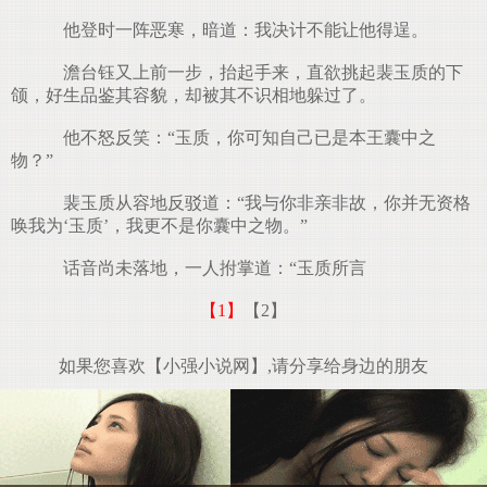
他登时一阵恶寒，暗道：我决计不能让他得逞。
澹台钰又上前一步，抬起手来，直欲挑起裴玉质的下
颌，好生品鉴其容貌，却被其不识相地躲过了。
他不怒反笑：“玉质，你可知自己已是本王囊中之
物？”
裴玉质从容地反驳道：“我与你非亲非故，你并无资格
唤我为‘玉质’，我更不是你囊中之物。”
话音尚未落地，一人拊掌道：“玉质所言
【1】
【2】
如果您喜欢【小强小说网】,请分享给身边的朋友