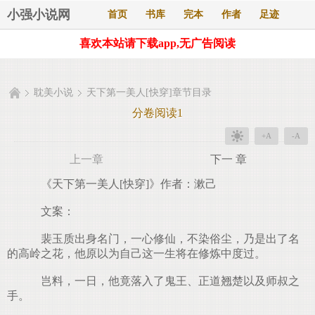
小强小说网
首页
书库
完本
作者
足迹
喜欢本站请下载app,无广告阅读
耽美小说
天下第一美人[快穿]章节目录
分卷阅读1
+A
-A
上一章
下一 章
《天下第一美人[快穿]》作者：漱己
文案：
裴玉质出身名门，一心修仙，不染俗尘，乃是出了名
的高岭之花，他原以为自己这一生将在修炼中度过。
岂料，一日，他竟落入了鬼王、正道翘楚以及师叔之
手。