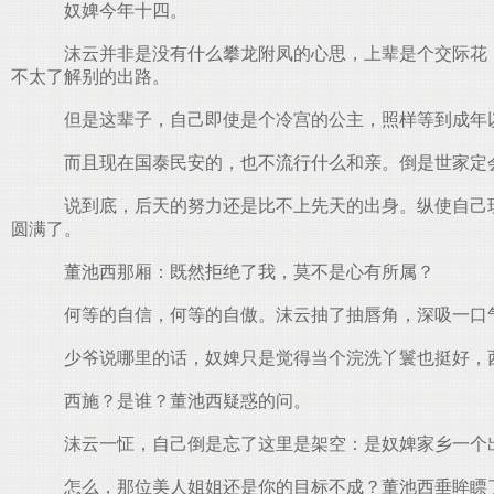
奴婢今年十四。
沫云并非是没有什么攀龙附凤的心思，上辈是个交际花，
不太了解别的出路。
但是这辈子，自己即使是个冷宫的公主，照样等到成年
而且现在国泰民安的，也不流行什么和亲。倒是世家定
说到底，后天的努力还是比不上先天的出身。纵使自己现
圆满了。
董池西那厢：既然拒绝了我，莫不是心有所属？
何等的自信，何等的自傲。沫云抽了抽唇角，深吸一口气
少爷说哪里的话，奴婢只是觉得当个浣洗丫鬟也挺好，
西施？是谁？董池西疑惑的问。
沫云一怔，自己倒是忘了这里是架空：是奴婢家乡一个
怎么，那位美人姐姐还是你的目标不成？董池西垂眸瞟了