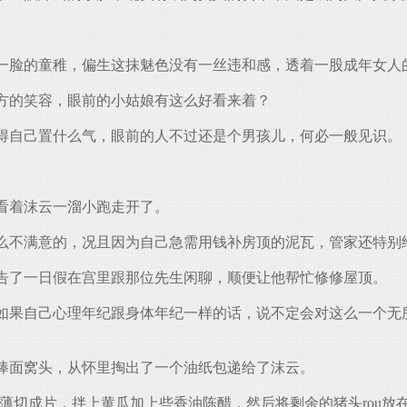
脸的童稚，偏生这抹魅色没有一丝违和感，透着一股成年女人
方的笑容，眼前的小姑娘有这么好看来着？
得自己置什么气，眼前的人不过还是个男孩儿，何必一般见识。
看着沫云一溜小跑走开了。
么不满意的，况且因为自己急需用钱补房顶的泥瓦，管家还特别
告了一日假在宫里跟那位先生闲聊，顺便让他帮忙修修屋顶。
果自己心理年纪跟身体年纪一样的话，说不定会对这么一个无
棒面窝头，从怀里掏出了一个油纸包递给了沫云。
薄切成片，拌上黄瓜加上些香油陈醋，然后将剩余的猪头rou放在