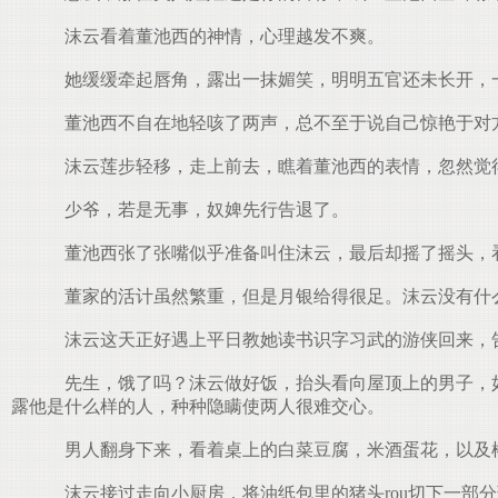
沫云看着董池西的神情，心理越发不爽。
她缓缓牵起唇角，露出一抹媚笑，明明五官还未长开，一
董池西不自在地轻咳了两声，总不至于说自己惊艳于对
沫云莲步轻移，走上前去，瞧着董池西的表情，忽然觉
少爷，若是无事，奴婢先行告退了。
董池西张了张嘴似乎准备叫住沫云，最后却摇了摇头，
董家的活计虽然繁重，但是月银给得很足。沫云没有什
沫云这天正好遇上平日教她读书识字习武的游侠回来，
先生，饿了吗？沫云做好饭，抬头看向屋顶上的男子，如
露他是什么样的人，种种隐瞒使两人很难交心。
男人翻身下来，看着桌上的白菜豆腐，米酒蛋花，以及
沫云接过走向小厨房，将油纸包里的猪头rou切下一部分