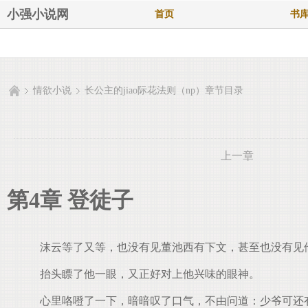
小强小说网
首页
书
情欲小说
长公主的jiao际花法则（np）章节目录
上一章
第4章 登徒子
沫云等了又等，也没有见董池西有下文，甚至也没有见
抬头瞟了他一眼，又正好对上他兴味的眼神。
心里咯噔了一下，暗暗叹了口气，不由问道：少爷可还