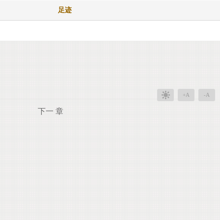
足迹
+A
-A
下一 章