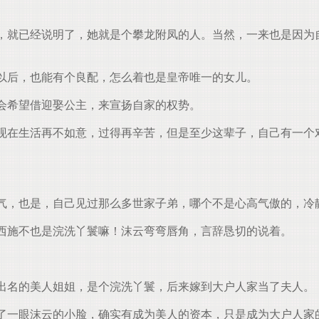
就已经说明了，她就是个攀龙附凤的人。当然，一来也是因为
以后，也能有个良配，怎么着也是皇帝唯一的女儿。
会希望借迎娶公主，来宣扬自家的权势。
在生活再不如意，过得再辛苦，但是至少这辈子，自己有一个
，也是，自己见过那么多世家子弟，哪个不是心高气傲的，冷
西施不也是浣洗丫鬟嘛！沫云弯弯唇角，言辞恳切的说着。
出名的美人姐姐，是个浣洗丫鬟，后来嫁到大户人家当了夫人。
一眼沫云的小脸，确实有成为美人的资本，只是成为大户人家