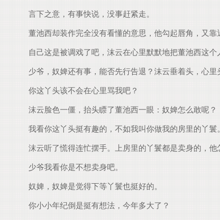
言下之意，有事快说，没事赶紧走。
董池西却装作完全没有看懂的意思，他勾起唇角，又靠近
自己这是被调戏了吧，沫云在心里默默地把董池西这个
少爷，奴婢还有事，能否先行告退？沫云垂着头，心里
你这丫头该不会在心里骂我吧？
沫云脸色一僵，抬头瞟了董池西一眼：奴婢怎么敢呢？
我看你这丫头挺有趣的，不如我叫你做我的房里的丫鬟
沫云听了慌得连忙摆手。上房里的丫鬟都是卖身的，他怎
少爷我看你是不想卖身吧。
奴婢，奴婢是觉得下等丫鬟也挺好的。
你小小年纪倒是挺有想法，今年多大了？