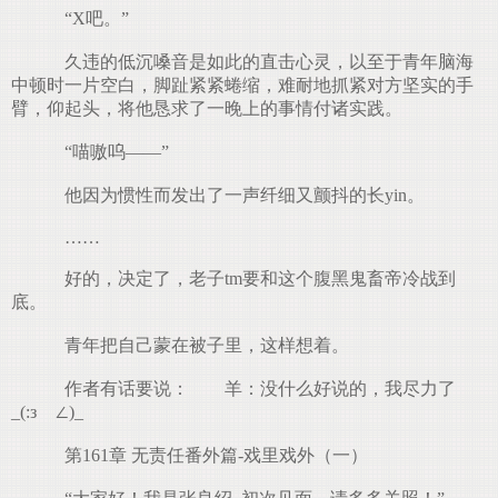
“X吧。”
久违的低沉嗓音是如此的直击心灵，以至于青年脑海
中顿时一片空白，脚趾紧紧蜷缩，难耐地抓紧对方坚实的手
臂，仰起头，将他恳求了一晚上的事情付诸实践。
“喵嗷呜——”
他因为惯性而发出了一声纤细又颤抖的长yin。
……
好的，决定了，老子tm要和这个腹黑鬼畜帝冷战到
底。
青年把自己蒙在被子里，这样想着。
作者有话要说： 羊：没什么好说的，我尽力了
_(:зゝ∠)_
第161章 无责任番外篇-戏里戏外（一）