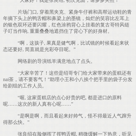
“大家好！我是张良绍, 初次见面，请多多关照！”
片场门口, 穿着黑夹克、紧身牛仔裤和高帮运动鞋的青
年摘下头上的鸭舌帽和鼻梁上的墨镜，灿烂的笑容比左耳上
的银色双环还要闪耀，红色涂鸦背心上挂着的复古哥特风链
子叮当作响, 重重叠叠地遮挡住了背心下的好身材。
“啊，这孩子, 果真是健气啊，比试镜的时候看起来状
态还要好, 简直就是光彩夺目呢。”
网络剧的导演纸羊满意地点了点头。
“大家辛苦了！这些是绍哥专门给大家带来的蛋糕还有
nai茶，请不要客气！”助理小王和小八挨个把手里的袋子分发
给剧组的工作人员。
“喔, 这家蛋糕店的点心好贵的吧, 都是进口的原料
呢……这次的新人真有心呢……”
“是啊是啊，而且看起来好帅气，怪不得最近人气蹿升
得那么快。”
张良绍在脸侧挥了挥鸭舌帽, 稍微缓解一下热意，听见