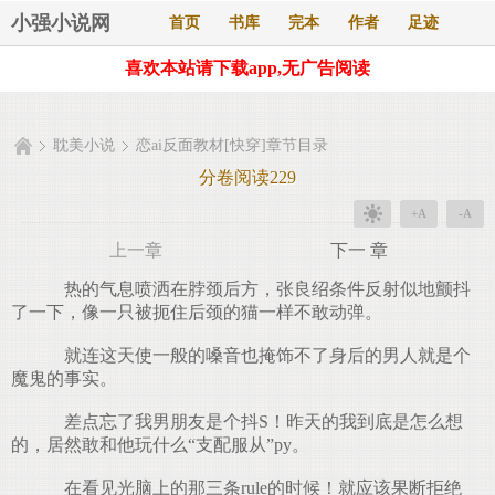
小强小说网
首页
书库
完本
作者
足迹
喜欢本站请下载app,无广告阅读
耽美小说
恋ai反面教材[快穿]章节目录
分卷阅读229
+A
-A
上一章
下一 章
热的气息喷洒在脖颈后方，张良绍条件反射似地颤抖
了一下，像一只被扼住后颈的猫一样不敢动弹。
就连这天使一般的嗓音也掩饰不了身后的男人就是个
魔鬼的事实。
差点忘了我男朋友是个抖S！昨天的我到底是怎么想
的，居然敢和他玩什么“支配服从”py。
在看见光脑上的那三条rule的时候！就应该果断拒绝