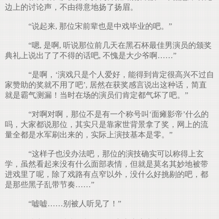
边上的讨论声，不由得意地扬了扬眉。
“说起来, 那位宋前辈也是中戏毕业的吧。”
“嗯, 是啊, 听说那位前几天在黑石杯最佳男演员的颁奖
典礼上说出了了不得的话吧, 不愧是大少爷啊……”
“是啊，‘演戏只是个人爱好，能得到肯定很高兴不过自
家赞助的奖就不用了吧’, 居然在获奖感言说出这种话，简直
就是霸气测漏！当时在场的演员们肯定都气坏了吧。”
“对啊对啊，那位不是有一个称号叫‘面瘫影帝’什么的
吗，大家都说那位，其实只是靠家世背景拿了奖，网上的流
量全都是水军刷出来的，实际上演技基本是零。”
“这样子也没办法吧，那位的演技确实可以称得上玄
学，虽然看起来没有什么面部表情，但就是莫名其妙地被带
进戏里了呢，除了戏路有点窄以外，没什么好挑剔的吧，都
是那些黑子乱带节奏……”
“嘘嘘……别被人听见了！”