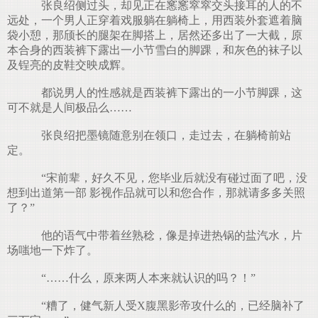
张良绍侧过头，却见正在窸窸窣窣交头接耳的人的不
远处，一个男人正穿着戏服躺在躺椅上，用西装外套遮着脑
袋小憩，那颀长的腿架在脚搭上，居然还多出了一大截，原
本合身的西装裤下露出一小节雪白的脚踝，和灰色的袜子以
及锃亮的皮鞋交映成辉。
都说男人的性感就是西装裤下露出的一小节脚踝，这
可不就是人间极品么……
张良绍把墨镜随意别在领口，走过去，在躺椅前站
定。
“宋前辈，好久不见，您毕业后就没有碰过面了吧，没
想到出道第一部 影视作品就可以和您合作，那就请多多关照
了？”
他的语气中带着丝熟稔，像是掉进热锅的盐汽水，片
场嗤地一下炸了。
“……什么，原来两人本来就认识的吗？！”
“糟了，健气新人受X腹黑影帝攻什么的，已经脑补了