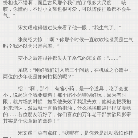
扮相也不错啊，而且古风那个我们拍了很多大尺度……咳
咳，你懂的，不过小文耀也很可爱，可以随便捏脸都不会生
气。”
宋文耀难得侧过头来看了他一眼，“我生气了。”
张良绍大惊：“啊？你那个时候一直软软地瞪我是生气
吗？我还以为只是害羞。”
变小之后连眼神都失去了杀气的宋文耀：“……”
系统：“刚好我们进入第三个问题，在机械之心篇中，
两位的少年态是如何拍摄的呢？”
绍：“啊，那个，有缩小药，是一个道具，吃了会变
小，说起这个我要爆料！那个缩小药特别好玩，因为有时
限，就片场的时候，如果他失效了我没失效，他就会把我抱
起来溜达，然后就一直偷偷揩油，什么揉揉脑袋捏捏屁股啥
的……各位朋友听好了，你们喜欢的万年老干部禁欲风影帝
其实是个恋童癖的禽兽！”
宋文耀耳尖有点红，“我哪有，是你老是乱动我怕你摔