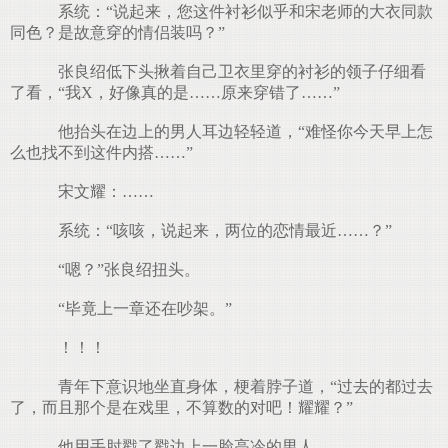
系统：“说起来，您这件衬衫似乎和宋老师的大衣同款
同色？是故意穿的情侣装吗？”
张良绍低下头揪着自己卫衣里穿的衬衫的领子仔细看
了看，“我X，好像真的是……原来穿错了……”
他抬头在边上的男人耳边轻轻道，“难怪你今天早上怎
么也找不到这件内搭……”
宋文耀：……
系统：“咳咳，说起来，两位的恋情最近……？”
“嗯？”张良绍扭头。
“毕竟上一章还在吵架。”
！！！
青年下意识地坐直身体，梗着脖子道，“过去的都过去
了，而且那个是在戏里，不算数的对吧！耀耀？”
他用手肘戳了戳边上一脸高冷的男人。