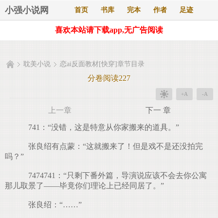
小强小说网
首页
书库
完本
作者
足迹
喜欢本站请下载app,无广告阅读
耽美小说
恋ai反面教材[快穿]章节目录
分卷阅读227
+A
-A
上一章
下一 章
741：“没错，这是特意从你家搬来的道具。”
张良绍有点蒙：“这就搬来了！但是戏不是还没拍完
吗？”
7474741：“只剩下番外篇，导演说应该不会去你公寓
那儿取景了——毕竟你们理论上已经同居了。”
张良绍：“……”