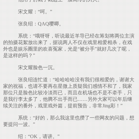
宋文耀：“呵。”
张良绍：QAQ嘤唧。
系统：“哦呀呀，听说最近羊导已经在筹划将两位主演
的拍摄花絮放出来了，据说两人不仅在戏里相爱相杀，在戏
外也是娱乐圈里的欢喜冤家，光是“被分手”就好几次了呢，
是这样的吗？”
宋文耀脸色一沉。
张良绍连忙道：“哈哈哈哈没有我们很相爱的，谢谢大
家的祝福，也请不要再在星微上质疑我们感情不和了，我家
那位只是脸色比较冷淡而已，而且在机场也不是不牵手，只
是我行李太多了，他腾不出手而已……另外大家可以年后继
续关注的番外，戏里戏外篇，提前预告，非常Jing彩！”
系统：“好的，那么我这里也攒了一些网友的问题，想
要提问一波。”
绍：“OK，请讲。”