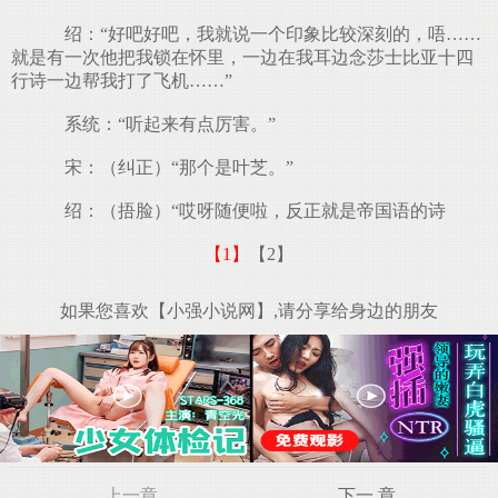
绍：“好吧好吧，我就说一个印象比较深刻的，唔……
就是有一次他把我锁在怀里，一边在我耳边念莎士比亚十四
行诗一边帮我打了飞机……”
系统：“听起来有点厉害。”
宋：（纠正）“那个是叶芝。”
绍：（捂脸）“哎呀随便啦，反正就是帝国语的诗
【1】
【2】
如果您喜欢【小强小说网】,请分享给身边的朋友
上一章
下一 章