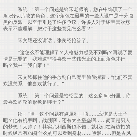
系统：“第一个问题是给宋老师的，您在中饰演了一个
Jing分切片攻的角色，这个角色在最早的一些人设中是十分腹
黑的反派，以至于引起了许多争议，许多人对于绍宝喜欢您
表示不能理解，您对于这些意见怎么看？”
宋文耀还没讲话，张良绍抢答了。
“这怎么不能理解了？人格魅力感受不到吗？再说了爱
情是无罪的，我难道非得喜欢一些伟光正的正面角色才行
吗？我中二我自豪！”
宋文耀抓住他的手放到自己兜里偷偷握着，“他们不喜
欢没关系，他喜欢就行了。”
系统：“第二个问题是给绍宝的，这么多Jing分里，你
最喜欢的攻的形象是哪个？”
绍：“哇，这个问题有点犀利，唔……应该是大王子
吧？他有机甲啊，战舰啊，还有太空堡垒啊……简直是男人
的梦想！太帅了！其实尤利西斯也不错，就我们在海边拍的
时候经常有shi身什么的可以看到身材……哧溜……但是古风