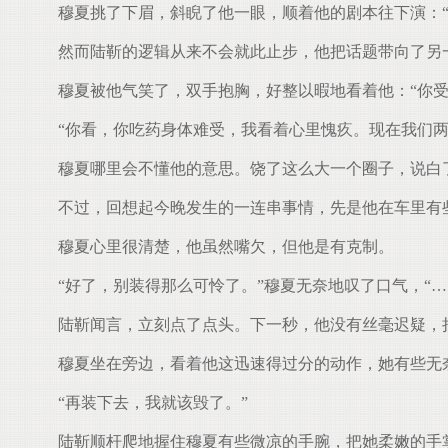
穆夏挑了下眉，斜睨了他一眼，顺着他的剧本往下演：“
然而陆靳的逻辑从来不会就此止步，他把话题带向了另一
穆夏被他气笑了，双手抱胸，好整以暇地看着他：“你受
“你看，你吃药身体难受，我看着心里愧疚。现在我们两
穆夏哪里会不懂他的意思。饶了这么大一个圈子，说白
不过，回想起今晚发生的一连串事情，先是他在车里有些
穆夏心里很清楚，他虽然嘴欠，但他是有克制。
“好了，别装得那么可怜了。”穆夏无奈地叹了口气，“…
陆靳闻言，立刻点了点头。下一秒，他没有丝毫迟疑，拉
穆夏坐在旁边，看着他这迅速得过分的动作，她有些无奈
“再装下去，我就该毁了。”
陆靳顺杆爬地握住穆夏有些微凉的手腕，把她柔嫩的手掌