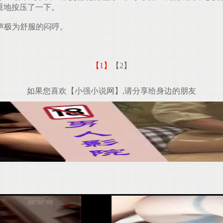
重重地按压了一下。
声极为舒服的闷哼。
【1】
【2】
如果您喜欢【小强小说网】,请分享给身边的朋友