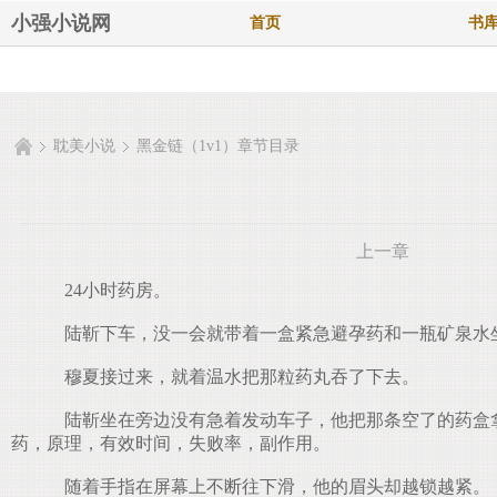
小强小说网
首页
书
耽美小说
黑金链（1v1）章节目录
上一章
24小时药房。
陆靳下车，没一会就带着一盒紧急避孕药和一瓶矿泉水
穆夏接过来，就着温水把那粒药丸吞了下去。
陆靳坐在旁边没有急着发动车子，他把那条空了的药盒拿
药，原理，有效时间，失败率，副作用。
随着手指在屏幕上不断往下滑，他的眉头却越锁越紧。