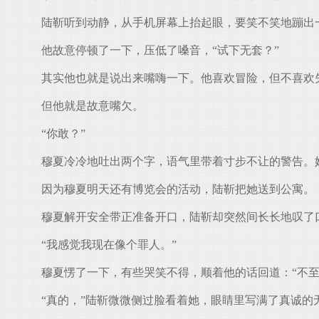
陆靳听到动静，从手机屏幕上抬起眼，要笑不笑地蹦出一
他故意停顿了一下，压低了嗓音，“试下无套？”
其实他也就是说出来嘴嗨一下。他喜欢冒险，但不喜欢
但他就是故意嘴欠。
“你敢？”
穆夏冷冷地吐出两个字，语气里带着寸步不让的警告。
因为穆夏明天还有博览会的活动，陆靳把她送到公寓。
穆夏解开安全带正准备开口，陆靳却突然间长长地叹了
“我感觉我现在像个罪人。”
穆夏愣了一下，有些哭笑不得，顺着他的话回道：“不至
.
“真的，”陆靳微微侧过脸看着她，眼睛里写满了真诚的无