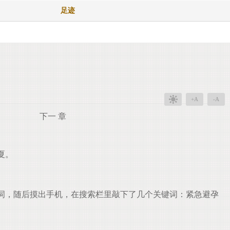
足迹
+A
-A
下一 章
夏。
词，随后摸出手机，在搜索栏里敲下了几个关键词：紧急避孕