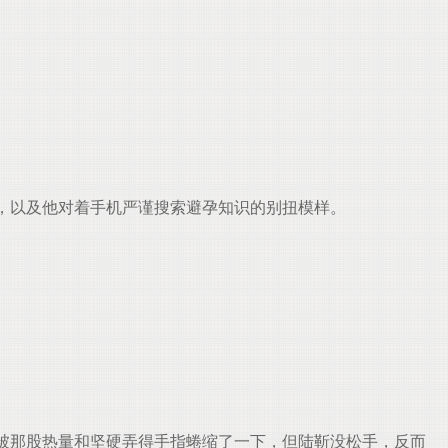
，以及他对着手机严谨搜索避孕知识的别扭模样。
被那股热量和坚硬弄得手指蜷缩了一下，但陆靳没松手，反而