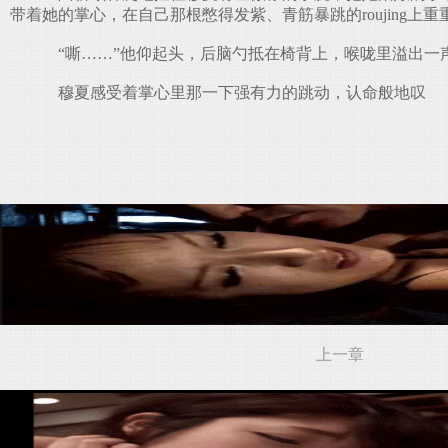
带着她的掌心，在自己那根憋得发紫、青筋暴跳的roujing上
“嘶……”他仰起头，后脑勺抵在椅背上，喉咙里溢出一
穆夏感受着掌心里那一下强有力的跳动，认命般地叹
上一章