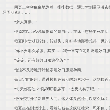
网页上密密麻麻地列着一排排数据，通过大剂量孕激素抑制
经周期紊乱……
“女人真惨。”
他原本以为今晚最倒霉的是自己，在床上憋得要死要活
穆夏刚把水瓶拧好，转过头，刚好将他那番难得一见的
“你不要那么紧张。其实……我一直有在定期吃短效口服
“等等，还有短效口服避孕药？”
他迫不及待地开始检索短效口服避孕药。
每日定时服用，通过模拟妊娠期的激素水平，达到接近9
“每天都要吃？”陆靳盯着屏幕，“太反人类了吧。”
他仿佛打开了新世界大门。这人体竟然还可以这么玩？
穆夏坐在副驾驶上，看着陆靳在这疯狂搜索，忍不住，