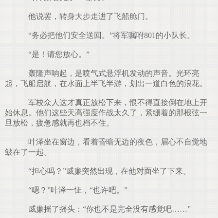
他说罢，转身大步走进了飞船舱门。
“务必把他们安全送回。”将军嘱咐801的小队长。
“是！请您放心。”
轰隆声响起，是喷气式悬浮机发动的声音。光环亮
起，飞船启航，在水面上半飞半游，划出一道白色的浪花。
军校众人这才真正放松下来，恨不得直接倒在地上开
始休息。他们这些天高强度作战太久了，紧绷着的那根弦一
旦放松，疲惫感就再也档不住。
叶泽坐在窗边，看着昏暗无边的夜色，眉心不自觉地
皱在了一起。
“担心吗？”威廉突然出现，在他对面坐了下来。
“嗯？”叶泽一怔，“也许吧。”
威廉摇了摇头：“你也不是完全没有感觉吧……”