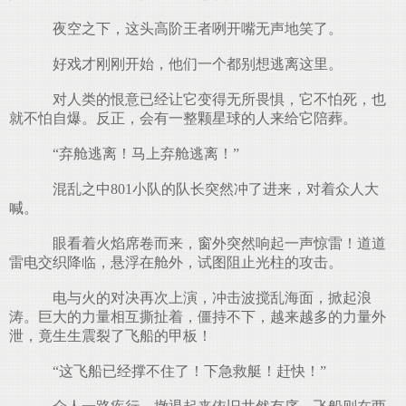
夜空之下，这头高阶王者咧开嘴无声地笑了。
好戏才刚刚开始，他们一个都别想逃离这里。
对人类的恨意已经让它变得无所畏惧，它不怕死，也
就不怕自爆。反正，会有一整颗星球的人来给它陪葬。
“弃舱逃离！马上弃舱逃离！”
混乱之中801小队的队长突然冲了进来，对着众人大
喊。
眼看着火焰席卷而来，窗外突然响起一声惊雷！道道
雷电交织降临，悬浮在舱外，试图阻止光柱的攻击。
电与火的对决再次上演，冲击波搅乱海面，掀起浪
涛。巨大的力量相互撕扯着，僵持不下，越来越多的力量外
泄，竟生生震裂了飞船的甲板！
“这飞船已经撑不住了！下急救艇！赶快！”