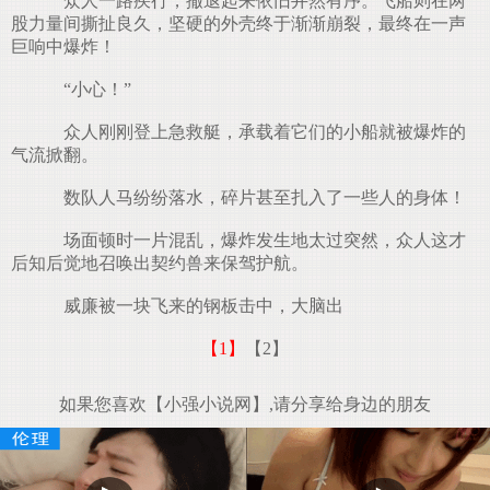
众人一路疾行，撤退起来依旧井然有序。飞船则在两
股力量间撕扯良久，坚硬的外壳终于渐渐崩裂，最终在一声
巨响中爆炸！
“小心！”
众人刚刚登上急救艇，承载着它们的小船就被爆炸的
气流掀翻。
数队人马纷纷落水，碎片甚至扎入了一些人的身体！
场面顿时一片混乱，爆炸发生地太过突然，众人这才
后知后觉地召唤出契约兽来保驾护航。
威廉被一块飞来的钢板击中，大脑出
【1】
【2】
如果您喜欢【小强小说网】,请分享给身边的朋友