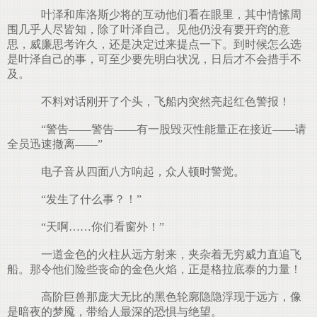
叶泽和库洛斯少将的互动他们看在眼里，其中情愫周
围几乎人尽皆知，除了叶泽自己。见他仍没有要开窍的意
思，威廉思考许久，还是决定过来提点一下。到时候怎么选
是叶泽自己的事，可至少要先明白状况，日后才不会措手不
及。
不料对话刚开了个头，飞船内突然亮起红色警报！
“警告——警告——有一股毁灭性能量正在接近——请
全员迅速撤离——”
电子音从四面八方响起，众人顿时警觉。
“发生了什么事？！”
“天啊……你们看窗外！”
一道金色的火柱从远方射来，夹杂着无穷威力直追飞
船。那令他们险些丧命的金色火焰，正是格拉底泰的力量！
高阶巨兽那庞大无比的黑色轮廓隐隐浮现于远方，像
是暗夜的梦魇，带给人最深的恐惧与绝望。