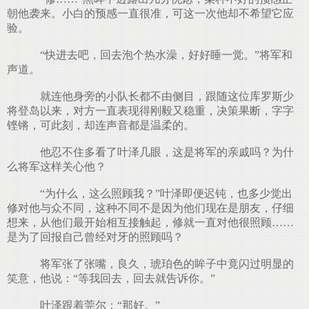
朝他袭来。小白的预感一直很准，可这一次他却不希望它应
验。
“快进去吧，回去泡个热水澡，好好睡一觉。”将军和
声道。
就连他身旁的小队长都不由侧目，跟随这位库罗斯少
将登岛以来，对方一直表现得刚毅又稳重，决策果断，字字
铿锵，可此刻，却连声音都是温柔的。
他忍不住多看了叶泽几眼，这是将军的亲戚吗？为什
么将军这样关心他？
“为什么，这么照顾我？”叶泽即便迟钝，也多少觉出
修对他与众不同，这种不同不是因为他们现在是朋友，仔细
想来，从他们最开始相互接触起，修就一直对他很照顾……
是为了回报自己曾经对牙的照顾吗？
将军张了张嘴，良久，琥珀色的眸子中竟闪过明显的
笑意，他说：“等我回去，回去就告诉你。”
叶泽跟着莞尔：“那好。”