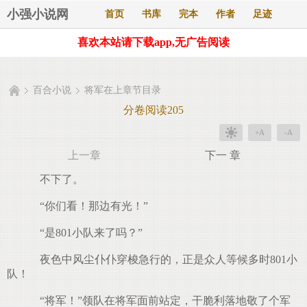
小强小说网
首页
书库
完本
作者
足迹
喜欢本站请下载app,无广告阅读
百合小说
将军在上章节目录
分卷阅读205
+A
-A
上一章
下一 章
不下了。
“你们看！那边有光！”
“是801小队来了吗？”
夜色中风尘仆仆穿梭急行的，正是众人等候多时801小
队！
“将军！”领队在将军面前站定，干脆利落地敬了个军