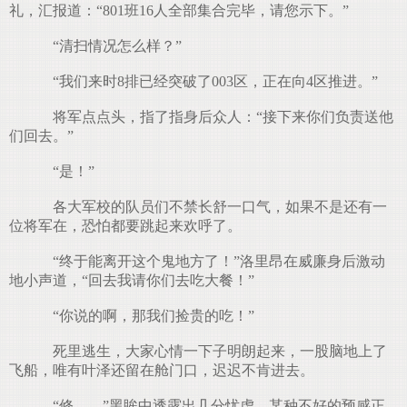
礼，汇报道：“801班16人全部集合完毕，请您示下。”
“清扫情况怎么样？”
“我们来时8排已经突破了003区，正在向4区推进。”
将军点点头，指了指身后众人：“接下来你们负责送他
们回去。”
“是！”
各大军校的队员们不禁长舒一口气，如果不是还有一
位将军在，恐怕都要跳起来欢呼了。
“终于能离开这个鬼地方了！”洛里昂在威廉身后激动
地小声道，“回去我请你们去吃大餐！”
“你说的啊，那我们捡贵的吃！”
死里逃生，大家心情一下子明朗起来，一股脑地上了
飞船，唯有叶泽还留在舱门口，迟迟不肯进去。
“修……”黑眸中透露出几分忧虑，某种不好的预感正