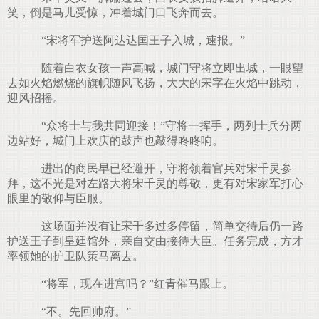
笑，倒是马儿受惊，冲着城门口飞奔而去。
“宋将军护送阿达达国王子入城，速报。”
随着白衣女孩一声高喊，城门守将立即出城，一眼望
去如火焰燃烧的旗帜随风飞扬，大大的宋字在火焰中跳动，
迎风招摇。
“众将士与我共同迎接！”守将一挥手，两列士兵分两
边站好，城门上欢庆的鼓声也敲得咚咚响。
进出的商民早已经避开，守将领着官兵对宋千灵参
拜，这不光是对左路大将宋千灵的尊敬，更有对宋家军打心
眼里的敬仰与臣服。
这场面并没有让宋千多过多停留，简单交待后仍一路
护送王子到皇廷馆外，亲自交由接待大臣。任务完成，方才
率领她的护卫队策马离去。
“将军，现在进宫吗？”红青催马跟上。
“不。先回帅府。”