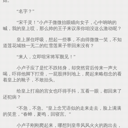
姐。”
“名字？”
“宋千灵！”小卢子微微抬眼瞄向女子，心中呐呐的
喊，我的皇上哎，那么帅的王子来议亲你咱没这么激动呢？
皇上屏住呼吸，想起一些事，不由得微微一笑，不知
道莲花城独一无二的红雪莲果子带回来没有？
“来人，立即喧宋将军觐见！”
小卢子应了是忙不跌转身，却突然背后传来一声大
喝，吓得他脚下打滑，一屁股摔到地上，爬起来略怨念的看
着皇上的靴子，不敢抬头。
给皇上打扇的宫女也吓得手抖，互看一眼，都回来了
还犯病？
“不急，不急。”皇上念咒语似的走来走去，脸上满满
的笑意，“春蝉，夏鸣，回寝宫。”
小卢子刚刚爬起来，哪想到皇帝风风火火的跑出去，