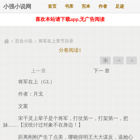
小强小说网
首页
书库
完本
作者
足迹
喜欢本站请下载app,无广告阅读
百合小说
将军在上章节目录
分卷阅读1
+A
-A
上一章
下一 章
将军在上（GL）
作者：月戈
文案
宋千灵上辈子是个将军，打仗第一，打架第一，把
妹……【没统计过对象不在身边！】
距离刚刚产生了点美，哪晓得明王大大谋反，逼她心