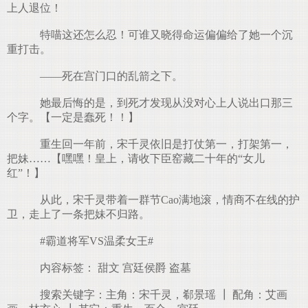
上人退位！
特喵这还怎么忍！可谁又晓得命运偏偏给了她一个沉
重打击。
——死在宫门口的乱箭之下。
她最后悔的是，到死才发现从没对心上人说出口那三
个字。【一定是蠢死！！】
重生回一年前，宋千灵依旧是打仗第一，打架第一，
把妹……【嘿嘿！皇上，请收下臣窑藏二十年的“女儿
红”！】
从此，宋千灵带着一群节Cao满地滚，情商不在线的护
卫，走上了一条把妹不归路。
#霸道将军VS温柔女王#
内容标签： 甜文 宫廷侯爵 盗墓
搜索关键字：主角：宋千灵，郗景瑶 ┃ 配角：艾画