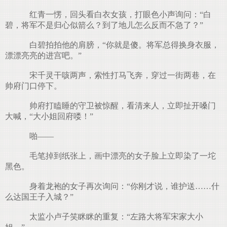
红青一愣，回头看白衣女孩，打眼色小声询问：“白
碧，将军不是归心似箭么？到了地儿怎么反而不急了？”
白碧拍拍他的肩膀，“你就是傻。将军总得换身衣服，
漂漂亮亮的进宫吧。”
宋千灵干咳两声，索性打马飞奔，穿过一街两巷，在
帅府门口停下。
帅府打瞌睡的守卫被惊醒，看清来人，立即扯开嗓门
大喊，“大小姐回府喽！”
啪——
毛笔掉到纸张上，画中漂亮的女子脸上立即染了一坨
黑色。
身着龙袍的女子再次询问：“你刚才说，谁护送……什
么达国王子入城？”
太监小卢子笑眯眯的重复：“左路大将军宋家大小