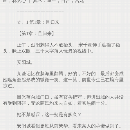
画，林玄心 ┃ 其它：重生，百合，宫廷
==================
☆、1|第1章：且归来
【第1章：且归来】
正午，烈阳刺得人不敢抬头。 宋千灵伸手遮挡了额
头，眯上双眼，三个大字落入恍忽的视线中。
安阳城。
某些记忆在脑海里翻腾，好的，不好的，最后都变成
她嘴角翘起形成的微微一笑。这一笑，前世今生已在脑海里
掠过。
目光落向城门口，虽有官兵把守，但进出城的人并没
有受到阻碍，无论商民均来去自如，着实热闹十分。
她不禁感叹，这一别是有多久？
安阳城看似更胜从前繁华。看来某人的承诺做到了。