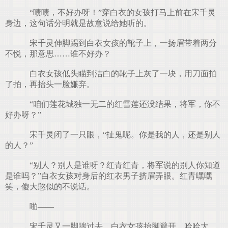
“啧啧，不好办呀！”穿白衣的女孩打马上前在宋千灵
身边，这句话分明就是故意说给她听的。
宋千灵伸脚踢到白衣女孩的靴子上，一扬眉带着两分
不悦，那意思……谁不好办？
白衣女孩低头瞄到洁白的靴子上灰了一块，用刀面拍
了拍，再抬头一脸嫌弃。
“咱们莲花城独一无二的红雪莲还没结果，将军，你不
好办呀？”
宋千灵闭了一只眼，“扯鬼呢。你是我的人，还是别人
的人？”
“别人？别人是谁呀？红青红青，将军说的别人你知道
是谁吗？”白衣女孩对身后的红衣男子挤眉弄眼。红青嘿嘿
笑，傻大憨似的不说话。
啪——
宋千灵又一脚踹过去，白衣女孩抬脚避开，哈哈大