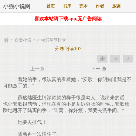
小强小说网
首页
书库
完本
作者
足迹
喜欢本站请下载app,无广告阅读
百合小说
qing书章节目录
分卷阅读107
+A
-A
上一章
下一 章
着她的手，很认真的看着她，“安歌，你明知道我是不
可能放手的。”
虽然陆医生情深款款的样子很是勾人，说出来的话，
也让安歌很感动，但现在真的不是互诉衷肠的时候…安歌焦
躁地甩开了陆离的手，“陆离，你好烦，我要去洗手间。”
她要去排气！
陆离再一次愣住了。