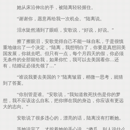
她从床沿伸出的手，被陆离轻轻握住。
“谢谢你，愿意再给我一次机会。”陆离说。
泪水陡然涌到了眼眶，安歌说，“好说，好说。”
擦了擦眼泪，安歌觉得自己不能一味自私，于是很慎
重地做出了一个决定，“陆离，我想明白了，你要是真想回美
国发展，你就去吧。但只有一点，每个月四天的假，你必须
无条件的全部留给我，如果你忙，我可以去美国看你…还
有，结婚证必须先领了…”
“谁说我要去美国的？”陆离皱眉，稍微一思考，就猜
到了答案。
“你别管是谁。”安歌说，“我知道救死扶伤是你的梦
想，我不应该这么自私，把你绑在我的身边，你应该有更远
大的志向。”
安歌说了很多违心的，漂亮的话，陆离没有打断她。
等她说完了，才按着她的手心说，“傻瓜，别人说什么