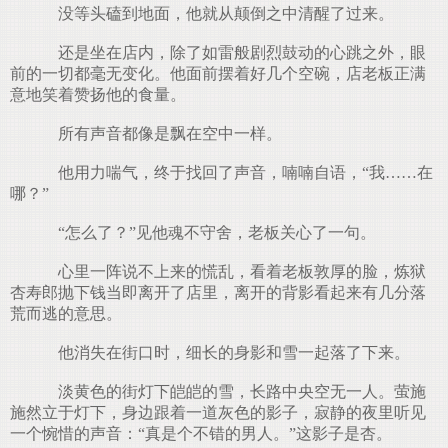
没等头磕到地面，他就从颠倒之中清醒了过来。
还是坐在店内，除了如雷般剧烈鼓动的心跳之外，眼
前的一切都毫无变化。他面前摆着好几个空碗，店老板正满
意地笑着赞扬他的食量。
所有声音都像是飘在空中一样。
他用力喘气，终于找回了声音，喃喃自语，“我……在
哪？”
“怎么了？”见他魂不守舍，老板关心了一句。
心里一阵说不上来的慌乱，看着老板敦厚的脸，炼狱
杏寿郎抛下钱当即离开了店里，离开的背影看起来有几分落
荒而逃的意思。
他消失在街口时，细长的身影和雪一起落了下来。
淡黄色的街灯下皑皑的雪，长路中央空无一人。萤施
施然立于灯下，身边跟着一道灰色的影子，寂静的夜里听见
一个惋惜的声音：“真是个不错的男人。”这影子是杏。