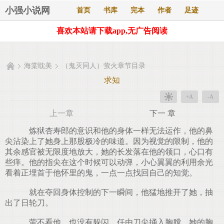
小强小说网
首页
书库
完本
作者
足迹
喜欢本站请下载app,无广告阅读
海棠耽美
（鬼灭同人）萤火章节目录
求知
+A
-A
上一章
下一 章
炼狱杏寿郎的意识和他的身体一样无法运作，他的鼻
尖沾染上了她身上那股极冷的味道。因为视觉的限制，他的
其余感官被无限度地放大，她的长发落在他的领口，心口有
些痒。他的指尖在这个时候可以动弹，小心翼翼的利用余光
看着正埋首于他怀里的鬼，一点一点找回自己的知觉。
就在夺回身体控制的下一瞬间，他猛地推开了她，抽
出了日轮刀。
萤不看他，也没有躲闪，任由刀尖捅入胸膛。她的胸