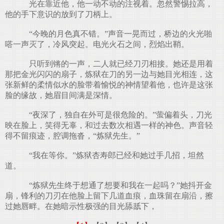
光在靠近他，他一动不动的注视着。忽然警惕拉高，
他的手下意识的放到了刀柄上。
“今晚的月色真不错。”声音一晃而过，桥边的火光啪
嗒一声灭了，冷风突起。电光火石之间，烈焰出鞘。
只听到锵的一声，二人就已经刀刃相接。她还是用着
那把金光闪闪的扇子，炼狱在刀的另一边与她目光相连，这
张新鲜的柔情似水的脸带着愉悦的神情望着他，也许是这张
脸的缘故，她眉目间满是深情。
“夜深了，独自在外可是很危险的。”萤偏着头，刀光
映在脸上，笑得无辜，和过去数次相遇一样的神色。声音轻
得不留痕迹，腔调拖沓，“炼狱先生。”
“我在等你。”炼狱杏寿郎已经和她过手几招，坦然
道。
“炼狱先生终于想通了想要和我在一起吗？”她抖开金
扇，锋利的刀刃在他脸上留下几道血痕，血珠留在扇沿，擦
过她唇畔。在她暗示性极强的目光舔舐下，