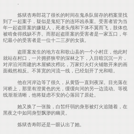
·
炼狱杏寿郎花了很长的时间在鬼杀队留存的档案里找
到了一起案子，疑似是鬼犯下的连环凶杀案。受害者皆为当
年一起盗匪案的嫌疑人，死者头颅和下体不翼而飞，肢体也
被啃食得残缺不齐。而那起盗匪案的受害者是一家五口，年
纪最小的受害者是一位十二三岁的女孩。
盗匪案发生的地方在和歌山县的一个小村庄，他此时
就站在村口，一片拥挤狭窄的深林之下，入目暗沉沉一片，
对岸沿河而建的木屋鳞次栉比，万家灯火灯火铺散开来的画
面截然相反。不算宽的河流一线，已经划开了光和暗。
他在河岸边等了很久，从黄昏一直到夜深。目光落在
河桥上，那里有澄黄色的光，缓缓向河的另一边流动。等视
线渐渐清晰，他将疑虑不安的心落回了原处。
她又换了一张脸，白皙纤弱的身形被灯火追随着，在
黑夜之中如同身型飘渺的幽灵。
炼狱杏寿郎还是一眼认出了她。