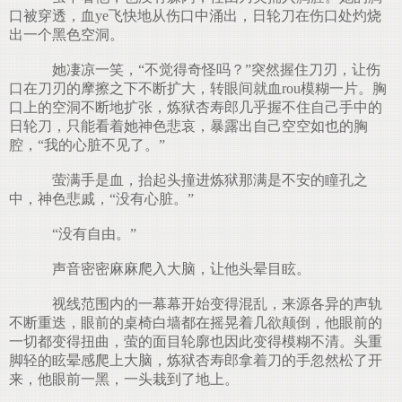
口被穿透，血ye飞快地从伤口中涌出，日轮刀在伤口处灼烧
出一个黑色空洞。
她凄凉一笑，“不觉得奇怪吗？”突然握住刀刃，让伤
口在刀刃的摩擦之下不断扩大，转眼间就血rou模糊一片。胸
口上的空洞不断地扩张，炼狱杏寿郎几乎握不住自己手中的
日轮刀，只能看着她神色悲哀，暴露出自己空空如也的胸
腔，“我的心脏不见了。”
萤满手是血，抬起头撞进炼狱那满是不安的瞳孔之
中，神色悲戚，“没有心脏。”
“没有自由。”
声音密密麻麻爬入大脑，让他头晕目眩。
视线范围内的一幕幕开始变得混乱，来源各异的声轨
不断重迭，眼前的桌椅白墙都在摇晃着几欲颠倒，他眼前的
一切都变得扭曲，萤的面目轮廓也因此变得模糊不清。头重
脚轻的眩晕感爬上大脑，炼狱杏寿郎拿着刀的手忽然松了开
来，他眼前一黑，一头栽到了地上。