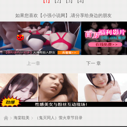
【1】
【2】
【3】
【4】
如果您喜欢【小强小说网】,请分享给身边的朋友
上一章
下一 章
海棠耽美
（鬼灭同人）萤火章节目录