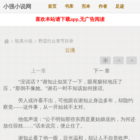
小强小说网
首页
书库
完本
作者
足迹
喜欢本站请下载app,无广告阅读
耽美小说
野蛮行止章节目录
云涌
+A
-A
上一章
下一 章
“没说话？”谢知止似笑了一下，眼尾极轻地压了
压，“那倒不像她。”谢石一时不知该如何接话。
旁人或许看不出，可他跟在谢知止身边多年，却隐约
察觉——这件事，从一开始就不太对。
他低声道：“公子明知那些东西是夏姑娘送的，为何还
放任琼枝……”话未说完，便止住了。
谢知止看了他一眼，目光温和，却让人不自觉收声。