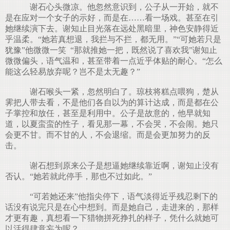
谢石心头微凉。他忽然意识到，公子从一开始，就不
是在应对一个女子的示好，而是在……看一场戏。甚至在引
她继续演下去。谢知止目光落在远处黑暗里，神色安静得近
乎温柔。“她若真想退，我拦与不拦，都无用。”“可她若只是
犹豫”他微微一笑 “那就推她一把，既然说了喜欢我”谢知止
微微偏头，语气温和，甚至带着一点近乎体贴的耐心。“怎么
能这么轻易放弃呢？岂不是太无趣？”
谢石喉头一紧，忽然明白了。琼枝将糕点喂狗，楚从
霁把人带去看，不是他们各自以为的算计达成，而是都在公
子掌控和放任，甚至是利用中。公子是故意的，他早就知
道，以夏蛮蛮的性子，看见那一幕，不会哭，不会闹。她只
会更不甘。而不甘的人，不会退缩。而是会更加努力的反
击。
谢石想到原来公子是想逼她继续靠近啊，谢知止没有
否认。“她若就此停手，那也不过如此。”
“可若她还来”他指尖停下，语气淡得近乎残忍剩下的
话没有说完只是在心中想到。而是她自己，走进来的，那样
才更有趣，真想看一下猎物拼死挣扎的样子，凭什么就她可
以活得肆意妄为呢？