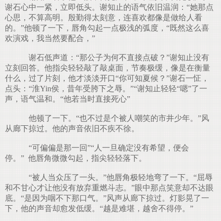
谢石心中一紧，立即低头。谢知止的语气依旧温润：“她那点
心思，不算高明。殷勤得太刻意，连喜欢都像是做给人看
的。”他顿了一下，唇角勾起一点极浅的弧度，“既然这么喜
欢演戏，我当然要配合，”
谢石低声道：“那公子为何不直接点破？”谢知止没有
立刻回答。他指尖轻轻敲了敲桌面，节奏极缓，像是在衡量
什么，过了片刻，他才淡淡开口“你可知夏候？”谢石一怔，
点头：“淮Yin侯，昔年受胯下之辱。”“谢知止轻轻“嗯”了一
声，语气温和。“他若当时直接死心”
他顿了一下。“也不过是个被人嘲笑的市井少年。”风
从廊下掠过。他的声音依旧不疾不徐。
“可偏偏是那一回”“人一旦确定没有希望，便会
停。” 他唇角微微勾起，指尖轻轻落下。
“被人当众压了一头。”他唇角极轻地弯了一下。“屈辱
和不甘心才让他没有放弃重燃斗志。”眼中那点笑意却不达眼
底。“是因为咽不下那口气。”风声从廊下掠过。灯影晃了一
下，他的声音却愈发低缓。“越是难堪，越舍不得停。”