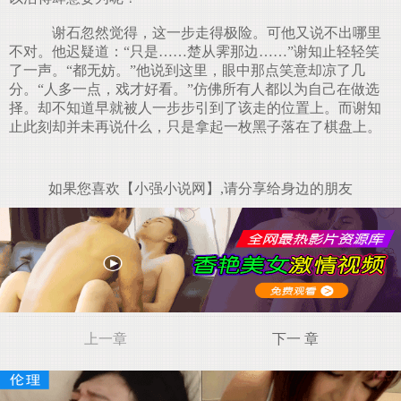
谢石忽然觉得，这一步走得极险。可他又说不出哪里
不对。他迟疑道：“只是……楚从霁那边……”谢知止轻轻笑
了一声。“都无妨。”他说到这里，眼中那点笑意却凉了几
分。“人多一点，戏才好看。”仿佛所有人都以为自己在做选
择。却不知道早就被人一步步引到了该走的位置上。而谢知
止此刻却并未再说什么，只是拿起一枚黑子落在了棋盘上。
如果您喜欢【小强小说网】,请分享给身边的朋友
上一章
下一 章