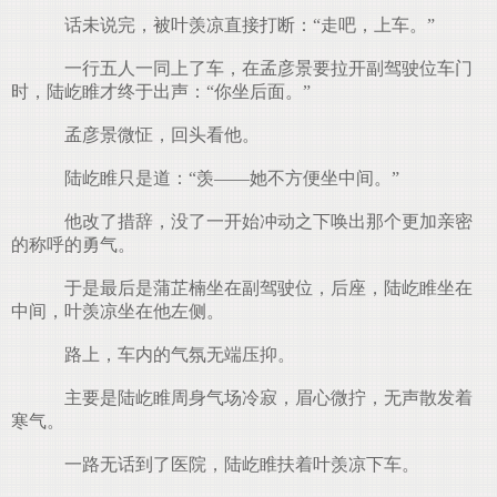
话未说完，被叶羡凉直接打断：“走吧，上车。”
一行五人一同上了车，在孟彦景要拉开副驾驶位车门
时，陆屹睢才终于出声：“你坐后面。”
孟彦景微怔，回头看他。
陆屹睢只是道：“羡——她不方便坐中间。”
他改了措辞，没了一开始冲动之下唤出那个更加亲密
的称呼的勇气。
于是最后是蒲芷楠坐在副驾驶位，后座，陆屹睢坐在
中间，叶羡凉坐在他左侧。
路上，车内的气氛无端压抑。
主要是陆屹睢周身气场冷寂，眉心微拧，无声散发着
寒气。
一路无话到了医院，陆屹睢扶着叶羡凉下车。