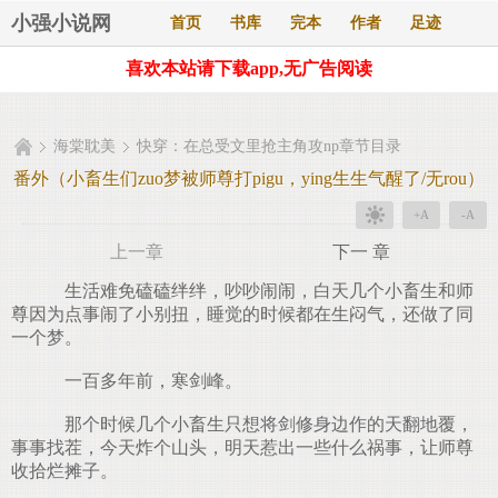
小强小说网
首页
书库
完本
作者
足迹
喜欢本站请下载app,无广告阅读
海棠耽美
快穿：在总受文里抢主角攻np章节目录
番外（小畜生们zuo梦被师尊打pigu，ying生生气醒了/无rou）
+A
-A
上一章
下一 章
生活难免磕磕绊绊，吵吵闹闹，白天几个小畜生和师
尊因为点事闹了小别扭，睡觉的时候都在生闷气，还做了同
一个梦。
一百多年前，寒剑峰。
那个时候几个小畜生只想将剑修身边作的天翻地覆，
事事找茬，今天炸个山头，明天惹出一些什么祸事，让师尊
收拾烂摊子。