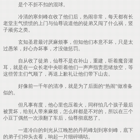
是个不折不扣的混球。
冷清的寒剑峰在收了他们后，热闹非常，每天都有长
老堂主气愤愤的上门与仙尊说道他的徒弟又闯了什么祸，竖
子顽劣之类。
玄知圣君最讨厌麻烦事，但知他们本意不坏，只是太
过愚笨，好心办坏事，才没做惩罚。
自从收了徒弟，仙尊不是在补山，重建，听着魔音灌
耳，就是在一众长老中央听着他们一声声指责思绪放空，等
这些苦主们气顺了，再送上歉礼让他们带下山去。
好像前一千年的清净，就是为了后面的“热闹”做准备
似的。
但凡事有度，他心里也压着火，同样怕几个孩子最后
被贯坏，给别人带来麻烦，怎么样都是不对的，所以在三个
小豆丁偶然一次浪翻了车后，仙尊彻底怒了。
一道冷白的剑光从江晚愁的丹药峰划到寒剑峰，底下
的弟子们仰头去看，响起一片细碎嘀咕。