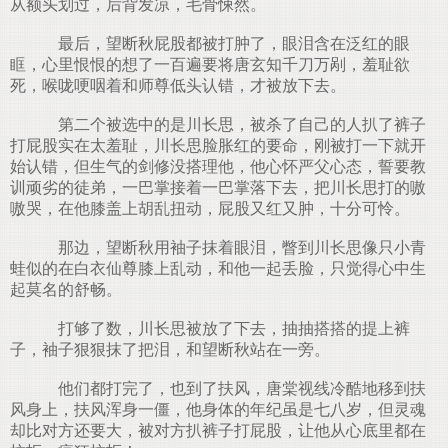
从额头划过，后背发凉，毛骨悚然。
最后，望断秋屁股都被打肿了，眼泪含在泛红的眼
眶，心里恨恨的想了一百遍要将唐玄知千刀万剐，羞耻欲
死，喉咙哽咽着和师尊低头认错，才被放下去。
第二个被选中的是川长思，被杀了自己的人扒了裤子
打屁股实在太羞耻，川长思脸胀红的要命，刚被打一下就开
始认错，但生气的剑修没搭理他，他心怀严父心态，誓要教
训顽劣的徒弟，一巴掌接着一巴掌落下去，把川长思打的嗷
嗷哭，在他膝盖上胡乱扭动，屁股又红又肿，十分可怜。
那边，望断秋用袖子抹着眼泪，瞥到川长思像只小青
蛙似的在白衣仙尊膝上乱动，和他一起丢脸，只觉得心中生
起莫名的舒畅。
打够了数，川长思被放了下去，抽抽搭搭的提上裤
子，袖子狠狠抹了把泪，和望断秋站在一旁。
他们都打完了，也到了扶风，唐棠视线冷酷地移到扶
风身上，扶风浑身一僵，他身体的年纪虽是七八岁，但灵魂
却比对方还要大，被对方扒裤子打屁股，让他从心底里都在