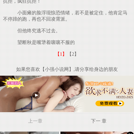
抗拒，疯狂抗拒！
小面瘫的脸浮现惊恐情绪，若不是被定住，他肯定马
不停蹄的跑，再也不回凌霄派。
但他终究逃不过去。
望断秋是嘴犟着嚷嚷不服的
【1】
【2】
如果您喜欢【小强小说网】,请分享给身边的朋友
上一章
下一 章