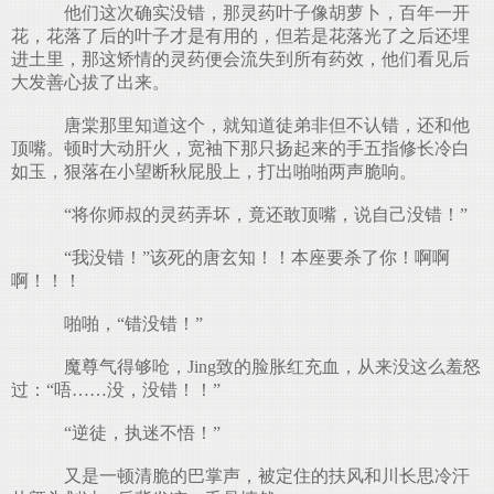
他们这次确实没错，那灵药叶子像胡萝卜，百年一开
花，花落了后的叶子才是有用的，但若是花落光了之后还埋
进土里，那这矫情的灵药便会流失到所有药效，他们看见后
大发善心拔了出来。
唐棠那里知道这个，就知道徒弟非但不认错，还和他
顶嘴。顿时大动肝火，宽袖下那只扬起来的手五指修长冷白
如玉，狠落在小望断秋屁股上，打出啪啪两声脆响。
“将你师叔的灵药弄坏，竟还敢顶嘴，说自己没错！”
“我没错！”该死的唐玄知！！本座要杀了你！啊啊
啊！！！
啪啪，“错没错！”
魔尊气得够呛，Jing致的脸胀红充血，从来没这么羞怒
过：“唔……没，没错！！”
“逆徒，执迷不悟！”
又是一顿清脆的巴掌声，被定住的扶风和川长思冷汗