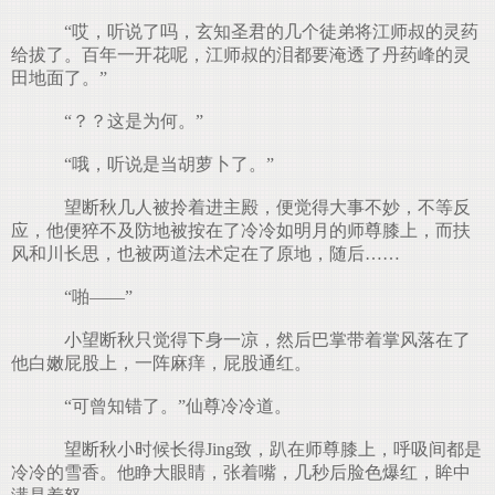
“哎，听说了吗，玄知圣君的几个徒弟将江师叔的灵药
给拔了。百年一开花呢，江师叔的泪都要淹透了丹药峰的灵
田地面了。”
“？？这是为何。”
“哦，听说是当胡萝卜了。”
望断秋几人被拎着进主殿，便觉得大事不妙，不等反
应，他便猝不及防地被按在了冷冷如明月的师尊膝上，而扶
风和川长思，也被两道法术定在了原地，随后……
“啪——”
小望断秋只觉得下身一凉，然后巴掌带着掌风落在了
他白嫩屁股上，一阵麻痒，屁股通红。
“可曾知错了。”仙尊冷冷道。
望断秋小时候长得Jing致，趴在师尊膝上，呼吸间都是
冷冷的雪香。他睁大眼睛，张着嘴，几秒后脸色爆红，眸中