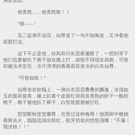
满是羞怒。
他竟然……他竟然敢！！
“啪——”
见二徒弟不说话，仙尊道了一句不知悔改，又冲着他
屁股打去。
这下不止是他，扶风和川长思夜傻眼了，一想到等下
他们也要被扒了裤子放在膝上打，就恨不得现在就跑，可惜
却被法术定住，冷汗津津的看着面容发冷的白衣仙尊。
“可曾知错！”
仙尊坐在软榻上，一身白衣层层叠叠的飘逸，冷清如
玉的面容俊美，膝上趴着个皮肤红得宛若煮熟的虾子一般的
稚子，稚子被他扒了裤子，白皙屁股都被打红。
想望断秋堂堂魔尊，岂受过这种侮辱！他黑眸中燃烧
着两丛火，隐隐流淌出暗红，咬牙切齿的愤怒顶嘴：“不服！
我没错！！”