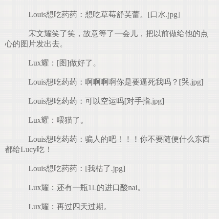
Louis想吃药药：想吃草莓舒芙蕾。[口水.jpg]
宋文耀笑了笑，故意等了一会儿，把以前做给他的点
心的图片发出去。
Lux耀：[图]做好了。
Louis想吃药药：啊啊啊啊你是要逼死我吗？[哭.jpg]
Louis想吃药药：可以空运吗[对手指.jpg]
Lux耀：喂猫了。
Louis想吃药药：骗人的吧！！！你不要随便什么东西
都给Lucy吃！
Louis想吃药药：[我枯了.jpg]
Lux耀：还有一瓶1L的进口酸nai。
Lux耀：再过四天过期。