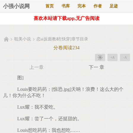
小强小说网
首页
书库
完本
作者
足迹
喜欢本站请下载app,无广告阅读
耽美小说
恋ai反面教材[快穿]章节目录
分卷阅读234
+A
-A
上一章
下一 章
图]
Louis要吃药药：[惊恐.jpg]天呐！浪费！这么大的个
儿！你为什么不吃！
Lux耀：我不爱吃。
Lux耀：尝了一个，还挺甜的。
Louis想吃药药：我也想吃……