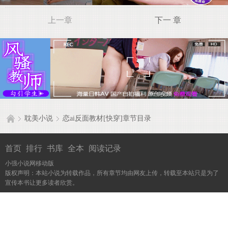
上一章
下一 章
耽美小说
恋ai反面教材[快穿]章节目录
首页
排行
书库
全本
阅读记录
小强小说网移动版
版权声明：本站小说为转载作品，所有章节均由网友上传，转载至本站只是为了
宣传本书让更多读者欣赏。