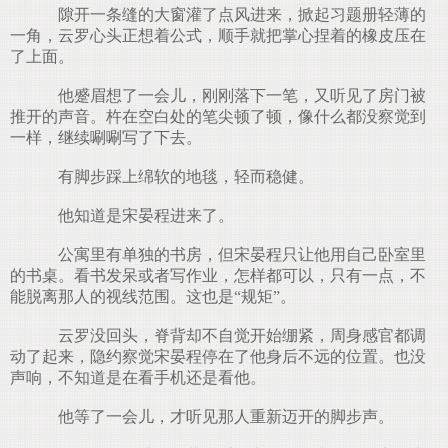
隙开一条缝的大窗灌了点风进来，掀起习题册轻薄的
一角，云罗心头正想着公式，顺手就把掌心捏着的橡皮压在
了上面。
他蹙眉想了一会儿，刚刚落下一笔，又听见了房门被
推开的声音。杵在空白处的笔尖顿了顿，像什么都没察觉到
一样，继续唰唰写了下去。
有脚步踩上绵软的地毯，轻而稳健。
他知道是宋晏程进来了。
公寓里有单独的书房，但宋晏程只让他用自己卧室里
的书桌。看书发呆或者写作业，怎样都可以，只有一点，不
能脱离那人的视线范围。这也是“规矩”。
云罗没回头，脊背却不自觉开始绷紧，周身感官都调
动了起来，隐约察觉宋晏程停在了他身后不远的位置。也没
声响，不知道是在看手机还是看他。
他等了一会儿，才听见那人重新迈开的脚步声。