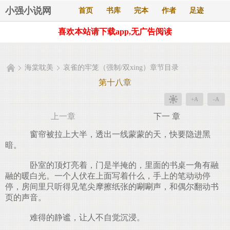
小强小说网
首页
书库
完本
作者
足迹
喜欢本站请下载app,无广告阅读
海棠耽美
哀雀的牢笼（强制/双xing）章节目录
第十八章
+A
-A
上一章
下一 章
窗帘被拉上大半，透出一线蒙蒙的天，快要隐进黑
暗。
卧室的顶灯亮着，门是半掩的，里面的书桌一角有融
融的暖白光。一个人伏在上面写着什么，手上的笔动动停
停，房间里只听得见笔尖摩擦纸张的唰唰声，和偶尔翻动书
页的声音。
难得的静谧，让人不自觉沉浸。