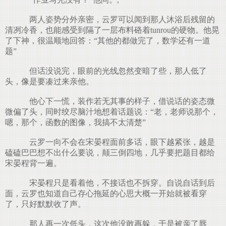
两人姿势分外亲密，云罗可以闻到那人沐浴后残留的
清冽冷香，也能感受到隔了一层布料硌着tunrou的硬物。他晃
了下神，很温顺地回答：“其他的都做完了，数学还有一道
题”
但话没说完，眼前的光线忽然变暗了些，那人低了
头，像是要凑过来亲他。
他心下一慌，装作若无其事的样子，借说话的姿态微
微偏了头，同时绞尽脑汁地想着话题说：“老，老师说那个，
嗯，那个，函数的图像，我搞不太清楚”
云罗一向不会在宋晏程面前多话，眼下越紧张，越是
磕磕巴巴想不出什么要说，颠三倒四地，几乎要把题目都给
宋晏程背一遍。
宋晏程只是看着他，不接话也不拆穿。自说自话到后
面，云罗也知道自己存心拖延的心思大概一开始就被看穿
了，只好默默收了声。
那人再一次低头，这次他没敢再躲，于是被亲了唇