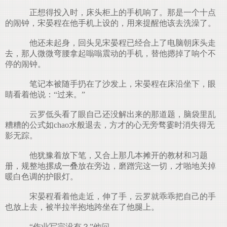
正想得投入时，床头柜上的手机响了。那是一个十点
的闹钟，宋晏程在他手机上设的，用来提醒他该去洗澡了。
他还未起身，回头见宋晏程已经合上了电脑朝床头走
去，那人微微弯腰拿起嗡嗡震动的手机，替他摁掉了响个不
停的闹钟。
笔记本被随手扔在了沙发上，宋晏程在床沿坐下，眼
睛看着他说：“过来。”
云罗低头看了眼自己还没解出来的那道题，脑袋里乱
糟糟的公式如chao水般退去，方才的心无旁骛霎时消失得无
影无踪。
他犹豫着放下笔，又合上那几本摊开的教材和习题
册，规整地摞成一叠放在旁边，磨蹭完这一切，才啪地关掉
暖白色调的护眼灯。
宋晏程看着他走近，伸了手，云罗就乖乖把自己的手
也放上去，被半拉半抱地跨坐在了他腿上。
“作业写完没有？”他问。,