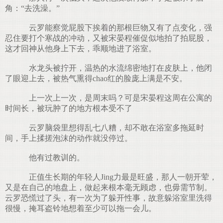
角：“去洗澡。”
云罗能察觉屁股下挨着的那根巨物又有了点变化，强
忍住要打个寒战的冲动，又被宋晏程催促似地拍了拍屁股，
这才回神从他身上下去，乖顺地进了浴室。
水龙头被拧开，温热的水流绵密地打在皮肤上，他闭
了眼迎上去，被热气熏得chao红的脸庞上满是不安。
上一次上一次，是周末吗？可是宋晏程这周在公寓的
时间长，被玩肿了的地方根本受不了
云罗脑袋里想得乱七八糟，却不敢在浴室多拖延时
间，手上揉搓泡沫的动作就没停过。
他有过教训的。
正值生长期的年轻人Jing力最是旺盛，那人一朝开荤，
又是在自己的地盘上，做起来根本毫无顾虑，也毋需节制。
云罗恐慌过了头，有一次为了躲开性事，故意躲浴室里洗得
很慢，掩耳盗铃地想着至少可以拖一会儿。