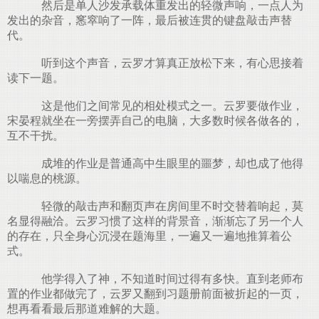
然后是单人沙发承载体重发出的轻微声响，一点人为
发出的杂音，窸窣响了一阵，最后被连贯的键盘敲击声替
代。
听到这个声音，云罗才算真正放松下来，有心思接着
读下一题。
这是他们之间常见的相处模式之一。云罗要做作业，
宋晏程就坐在一旁摆弄自己的电脑，大多数时候各做各的，
互不干扰。
成堆的作业是普通高中生眼里的噩梦，却也成了他得
以喘息的桃源。
轻微的敲击声和翻页声在房间里不时交替着响起，莫
名显得融洽。云罗习惯了这样的背景音，渐渐忘了另一个人
的存在，只全身心沉浸在题海里，一遍又一遍地推算着公
式。
他学得入了神，不知道时间过得有多快。直到老师布
置的作业都做完了，云罗又翻到习题册前面被折起的一页，
想再看看最后那道难解的大题。