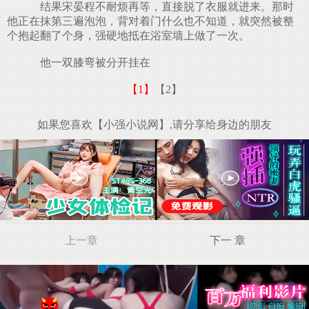
结果宋晏程不耐烦再等，直接脱了衣服就进来。那时
他正在抹第三遍泡泡，背对着门什么也不知道，就突然被整
个抱起翻了个身，强硬地抵在浴室墙上做了一次。
他一双膝弯被分开挂在
【1】
【2】
如果您喜欢【小强小说网】,请分享给身边的朋友
上一章
下一 章