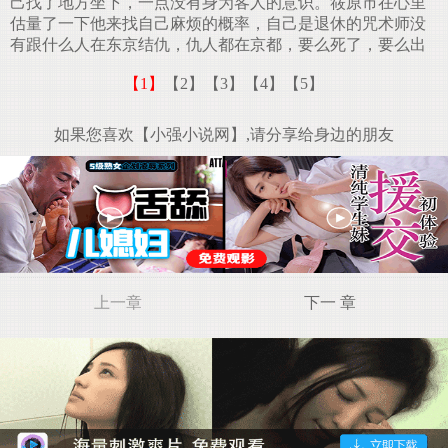
己找了地方坐下，一点没有身为客人的意识。筱原市在心里
估量了一下他来找自己麻烦的概率，自己是退休的咒术师没
有跟什么人在东京结仇，仇人都在京都，要么死了，要么出
【1】
【2】
【3】
【4】
【5】
如果您喜欢【小强小说网】,请分享给身边的朋友
上一章
下一 章