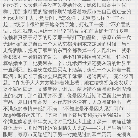
的女孩，长大似乎并没有改变她什么，她依旧跟高中时候一
样，用那张可爱的脸满怀期待地看着筱原市把自己送过去的
炸rou丸吃下去，然后问，“怎么样，味道怎么样？”“了不
起，”筱原市很给面子地夸赞了她，打包了一份，“不介意的
话，现在我能去拜访一下吗？”熟食店在商店街开了很多年，
依赖着真夜子母亲的母亲那一辈打下的基础。筱原市第一次
光顾他们家是自己一个人从京都搬到东京定居的时候，当时
走得洒脱，把属于家里的东西全都丢掉一个人跑出来，就带
着积蓄和一身懒散的骨头。她不打算继续当咒术师，也不打
算结婚生子，她要呆在一个比咒术师世界还要灰暗的世界里
一直到死。她喜欢在这里买点下酒菜，夜晚一个人带着一提
啤酒，时间长了偶尔会跟真夜子母亲一起喝两杯。“完全没问
题。”真夜子大大方方地带着她上楼，她在楼梯拐角处发现了
这个家的病灶，又或者说，诅咒。商店街不像是那种诅咒频
发的地方，那个诅咒并不强，像是因为近期降温而出来的副
产品。夏日诅咒高发，不代表秋冬没有，人总是能挑出一点
不满意的事情来感到不满。“不知道是不是因为见到阿市，
Jing神都好起来了。”真夜子留下筱原市和妈妈单独说话，这
个满脸病容的中年女人此时已经从床上坐了起来，病痛让她
身体虚弱，并没有让她的眼睛失去光彩——这才是生活里的
眼睛，筱原市无端想到了另一对她见过的暮气沉沉，充满哀