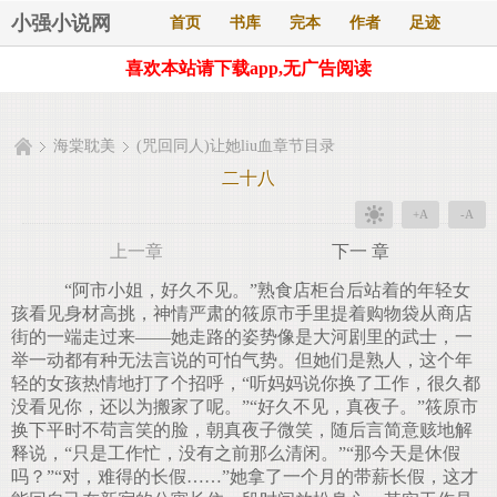
小强小说网
首页
书库
完本
作者
足迹
喜欢本站请下载app,无广告阅读
海棠耽美
(咒回同人)让她liu血章节目录
二十八
+A
-A
上一章
下一 章
“阿市小姐，好久不见。”熟食店柜台后站着的年轻女
孩看见身材高挑，神情严肃的筱原市手里提着购物袋从商店
街的一端走过来——她走路的姿势像是大河剧里的武士，一
举一动都有种无法言说的可怕气势。但她们是熟人，这个年
轻的女孩热情地打了个招呼，“听妈妈说你换了工作，很久都
没看见你，还以为搬家了呢。”“好久不见，真夜子。”筱原市
换下平时不苟言笑的脸，朝真夜子微笑，随后言简意赅地解
释说，“只是工作忙，没有之前那么清闲。”“那今天是休假
吗？”“对，难得的长假……”她拿了一个月的带薪长假，这才