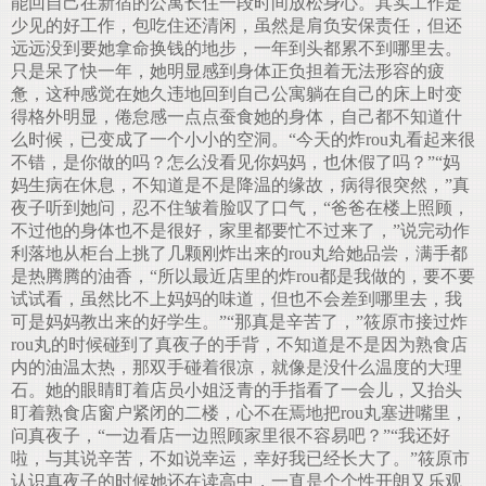
能回自己在新宿的公寓长住一段时间放松身心。其实工作是
少见的好工作，包吃住还清闲，虽然是肩负安保责任，但还
远远没到要她拿命换钱的地步，一年到头都累不到哪里去。
只是呆了快一年，她明显感到身体正负担着无法形容的疲
惫，这种感觉在她久违地回到自己公寓躺在自己的床上时变
得格外明显，倦怠感一点点蚕食她的身体，自己都不知道什
么时候，已变成了一个小小的空洞。“今天的炸rou丸看起来很
不错，是你做的吗？怎么没看见你妈妈，也休假了吗？”“妈
妈生病在休息，不知道是不是降温的缘故，病得很突然，”真
夜子听到她问，忍不住皱着脸叹了口气，“爸爸在楼上照顾，
不过他的身体也不是很好，家里都要忙不过来了，”说完动作
利落地从柜台上挑了几颗刚炸出来的rou丸给她品尝，满手都
是热腾腾的油香，“所以最近店里的炸rou都是我做的，要不要
试试看，虽然比不上妈妈的味道，但也不会差到哪里去，我
可是妈妈教出来的好学生。”“那真是辛苦了，”筱原市接过炸
rou丸的时候碰到了真夜子的手背，不知道是不是因为熟食店
内的油温太热，那双手碰着很凉，就像是没什么温度的大理
石。她的眼睛盯着店员小姐泛青的手指看了一会儿，又抬头
盯着熟食店窗户紧闭的二楼，心不在焉地把rou丸塞进嘴里，
问真夜子，“一边看店一边照顾家里很不容易吧？”“我还好
啦，与其说辛苦，不如说幸运，幸好我已经长大了。”筱原市
认识真夜子的时候她还在读高中，一直是个个性开朗又乐观