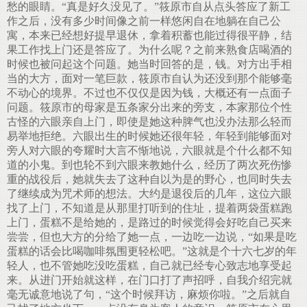
愁的眼睛。“真是好久没见了。”筱原市自从点头答应了新工
作之后，没有多少时间像之前一样悠闲自在地躺在自己公
寓，本来已经想好提早退休，拿着积蓄也能过得很平静，结
果工作找上门还是答应了。为什么呢？之前来熟食店喝酒的
时候也被问起这个问题。她当时回答的是，钱。对方出手相
当的大方，面对一笔巨款，筱原市自认为还没到那个能够毫
不动心的境界。不过也不仅仅是因为钱，大概还有一点面子
问题。筱原市的母家是五条家分出来的旁支，本家那位个性
古怪的六眼亲自上门，即使是她这种脾气也没办法那么轻而
易举地拒绝。六眼出生的时候她还很年轻，年轻到能够面对
旁人对六眼的夸耀时大言不惭地说，六眼就是个什么都不知
道的小鬼。到也轮不到六眼来教她什么，经历了两次死伤惨
重的战役后，她就失去了这种自以为是的野心，也同时失去
了继续成为咒术师的想法。大约是退役后的几年，这位六眼
找了上门，不知道是从那里打听到的住址，提着两袋蛋糕跑
上门，蛋糕不是给她的，是路过的时候觉得会好吃自己买来
尝尝，但也大方的分给了她一点，一边吃一边说，“如果是吃
蛋糕的话会比喝咖啡氛围更轻松吧。”这就是个十六七岁的年
轻人，也不管她吃没吃蛋糕，自己就已经专心致志地享受起
来。从进门开始就这样，在门口打了声招呼，自我介绍完就
毫无诚意地说了句，“这个时候拜访，麻烦你啦。”之后就自