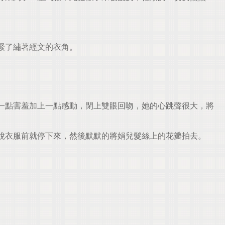
緊了繡著經文的衣角。
一點害羞加上一點感動，閉上雙眼回吻，她的心跳聲很大，將
脫衣服前就停下來，然後默默的將娟兒髮絲上的花瓣拍去。