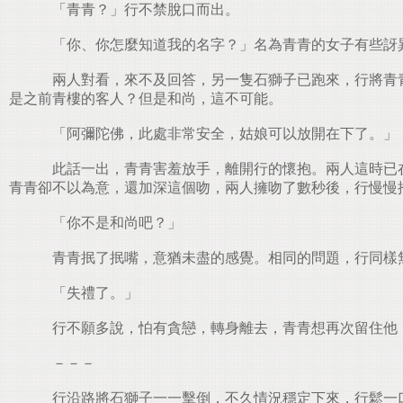
「青青？」行不禁脫口而出。
「你、你怎麼知道我的名字？」名為青青的女子有些訝
兩人對看，來不及回答，另一隻石獅子已跑來，行將青青
是之前青樓的客人？但是和尚，這不可能。
「阿彌陀佛，此處非常安全，姑娘可以放開在下了。」
此話一出，青青害羞放手，離開行的懷抱。兩人這時已在
青青卻不以為意，還加深這個吻，兩人擁吻了數秒後，行慢慢
「你不是和尚吧？」
青青抿了抿嘴，意猶未盡的感覺。相同的問題，行同樣
「失禮了。」
行不願多說，怕有貪戀，轉身離去，青青想再次留住他
－－－
行沿路將石獅子一一擊倒，不久情況穩定下來，行鬆一口