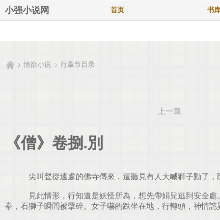
小强小说网
首页
书
情欲小说
行章节目录
上一章
《僧》卷捌.別
尖叫聲從遠處的佛寺傳來，還聽見有人大喊獅子動了，
見此情形，行知道是妖怪所為，想先帶娟兒逃到安全處。
拳，石獅子瞬間被擊碎。女子嚇的跌坐在地，行轉頭，神情詫