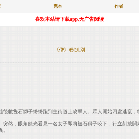
库
完本
作者
喜欢本站请下载app,无广告阅读
《僧》卷捌.別
隨後數隻石獅子紛紛跑到主街道上攻擊人。眾人開始四處逃竄，
突然，眼角餘光看見一名女子即將被石獅子咬下，行立刻放開
異。