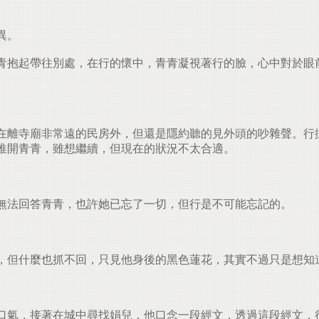
異。
抱起帶往別處，在行的懷中，青青凝視著行的臉，心中對於眼
離寺廟非常遠的民房外，但還是隱約聽的見外頭的吵雜聲。行
推開青青，雖想繼續，但現在的狀況不太合適。
無法回答青青，也許她已忘了一切，但行是不可能忘記的。
，但什麼也抓不回，只見他身後的黑色蓮花，其實不過只是想知
氣，接著在城中尋找娟兒，他口念一段經文，透過這段經文，