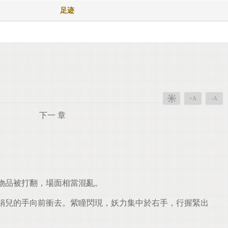
足迹
+A
-A
下一 章
物品被打翻，場面相當混亂。
娟兒的手向前衝去。紫瞳閃現，妖力集中於右手，行握緊出