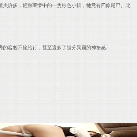
還尖許多，輕撫著懷中的一隻棕色小貓，牠竟有四條尾巴。此
秀的容貌不輸給行，甚至還多了幾分異國的神祕感。