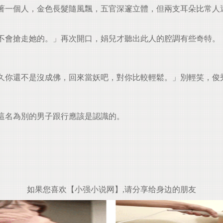
一個人，金色長髮隨風飄，五官深邃立體，但兩支耳朵比常人
不會搶走她的。」再次開口，娟兒才聽出此人的腔調有些奇特。
你還不是沒成佛，回來當妖吧，對你比較輕鬆。」別輕笑，俊
這名為別的男子跟行應該是認識的。
如果您喜欢【小强小说网】,请分享给身边的朋友