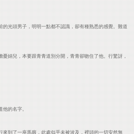
前的光頭男子，明明一點都不認識，卻有種熟悉的感覺。難道
擔憂娟兒，本要跟青青道別分開，青青卻吻住了他。行驚訝，
道他的名字。
行來到了一座馬廄，此處似乎未被波及，裡頭的一切安然無