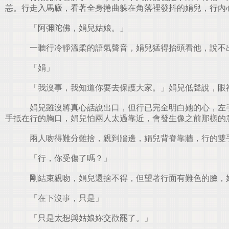
恙。行走入馬廄，看著全身捲曲躲在角落裡發抖的娟兒，行內
「阿彌陀佛，娟兒姑娘。」
一聽行冷靜溫柔的語氣聲音，娟兒猛得抬頭看他，說不
「娟」
「我沒事，我知道你要去保護大家。」娟兒低聲說，眼
娟兒雖沒將真心話說出口，但行已完全明白她的心，左手
手抵在行的胸口，娟兒怕兩人太過靠近，會發生像之前那樣的
兩人吻得難分難捨，親到牆邊，娟兒背脊靠牆，行的雙手
「行，你受傷了嗎？」
剛結束親吻，娟兒還捨不得，但望著行面有難色的臉，
「在下沒事，只是」
「只是太想與姑娘妳交歡罷了。」