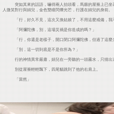
突如其來的話語，嚇得兩人抬頭看，馬廄的屋簷上已坐著
人微笑對行與娟兒，金色雙瞳閃爍光芒，行護在娟兒的身前。
「行，好久不見，這次又換姑娘了，不用這麼戒備，我
「阿彌陀佛，別，這場災禍是你造成的嗎？」
「行，你還是老樣子，開口閉口阿彌陀佛，但過了這麼久
「別，這一切到底是不是你所為？」
行的神情異常嚴肅，娟兒在一旁聽的一頭霧水，只猜出
別從屋簷輕輕飄下，四尾貓跳到了他的右肩上。
「當然」