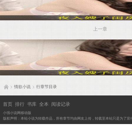
上一章
情欲小说
行章节目录
首页
排行
书库
全本
阅读记录
小强小说网移动版
版权声明：本站小说为转载作品，所有章节均由网友上传，转载至本站只是为了宣